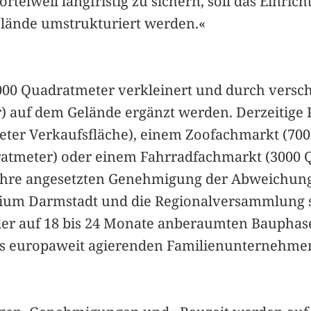
rtelweil langfristig zu sichern, soll das Einri
elände umstrukturiert werden.«
 000 Quadratmeter verkleinert und durch vers
) auf dem Gelände ergänzt werden. Derzeitig
eter Verkaufsfläche), einem Zoofachmarkt (70
ratmeter) oder einem Fahrradfachmarkt (3000 
Jahre angesetzten Genehmigung der Abweichung
ium Darmstadt und die Regionalversammlung so
 der auf 18 bis 24 Monate anberaumten Baupha
des europaweit agierenden Familienunternehme