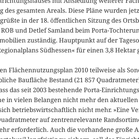
inrichtungshauses mit Ansiedlung weiterer Fa
des gesamten Areals. Diese Pläne wurden jetzt 
rüßte in der 18. öffentlichen Sitzung des Ortsb
 ROB und Detlef Samland beim Porta-Tochteru
mobilien zuständig. Hauptpunkt auf der Tages
egionalplans Südhessen« für einen 3,8 Hektar
len Flächennutzungsplan 2010 teilweise als Son
bliche Baufläche Bestand (21 857 Quadratmeter
dass das seit 2003 bestehende Porta-Einrichtungs
e in vielen Belangen nicht mehr den aktuelle
ch betriebswirtschaftlich nicht mehr. »Eine Ve
uadratmeter auf zentrenrelevante Randsortime
ehr erforderlich. Auch die vorhandene große 