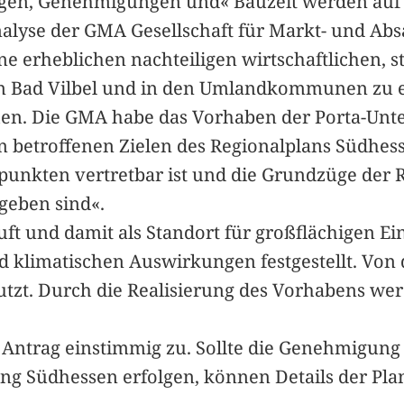
n, Genehmigungen und« Bauzeit werden auf fü
nalyse der GMA Gesellschaft für Markt- und Ab
e erheblichen nachteiligen wirtschaftlichen,
 Bad Vilbel und in den Umlandkommunen zu erw
en. Die GMA habe das Vorhaben der Porta-Unt
n betroffenen Zielen des Regionalplans Südhe
unkten vertretbar ist und die Grundzüge der 
geben sind«.
stuft und damit als Standort für großflächigen 
klimatischen Auswirkungen festgestellt. Von d
utzt. Durch die Realisierung des Vorhabens w
 Antrag einstimmig zu. Sollte die Genehmigun
g Südhessen erfolgen, können Details der Pla