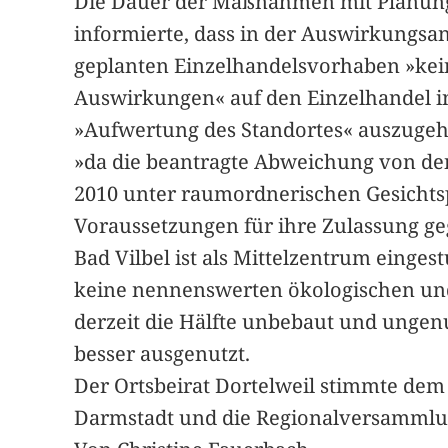
Die Dauer der Maßnahmen mit Planunge
informierte, dass in der Auswirkungsa
geplanten Einzelhandelsvorhaben »kein
Auswirkungen« auf den Einzelhandel in
»Aufwertung des Standortes« auszugeh
»da die beantragte Abweichung von de
2010 unter raumordnerischen Gesichtsp
Voraussetzungen für ihre Zulassung ge
Bad Vilbel ist als Mittelzentrum einge
keine nennenswerten ökologischen und 
derzeit die Hälfte unbebaut und ungen
besser ausgenutzt.
Der Ortsbeirat Dortelweil stimmte dem
Darmstadt und die Regionalversammlun