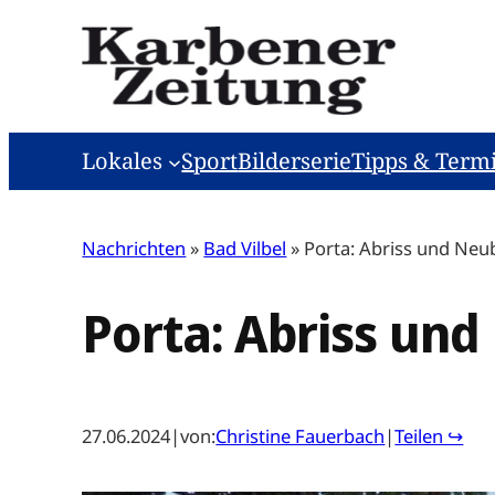
Zum
Inhalt
springen
Lokales
Sport
Bilderserie
Tipps & Term
Nachrichten
»
Bad Vilbel
»
Porta: Abriss und Neu
Porta: Abriss un
27.06.2024
|
von:
Christine Fauerbach
|
Teilen ↪