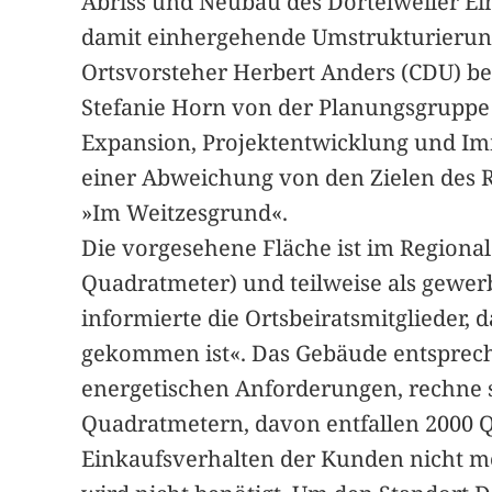
Abriss und Neubau des Dortelweiler E
damit einhergehende Umstrukturierung 
Ortsvorsteher Herbert Anders (CDU) beg
Stefanie Horn von der Planungsgruppe
Expansion, Projektentwicklung und Im
einer Abweichung von den Zielen des R
»Im Weitzesgrund«.
Die vorgesehene Fläche ist im Regiona
Quadratmeter) und teilweise als gewer
informierte die Ortsbeiratsmitglieder, 
gekommen ist«. Das Gebäude entsprech
energetischen Anforderungen, rechne si
Quadratmetern, davon entfallen 2000 Q
Einkaufsverhalten der Kunden nicht m