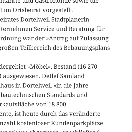
chmärkte und Gastronomie sowie die
im Ortsbeirat vorgestellt.
eirates Dortelweil Stadtplanerin
nternehmen Service und Beratung für
ordnung war der »Antrag auf Zulassung
 großen Teilbereich des Bebauungsplans
dergebiet »Möbel«, Bestand (16 270
) ausgewiesen. Detlef Samland
haus in Dortelweil »in die Jahre
n bautechnischen Standards und
rkaufsfläche von 18 800
nte, ist heute durch das veränderte
Anzahl kostenloser Kundenparkplätze