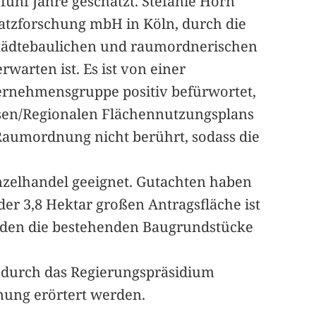
nf Jahre geschätzt. Stefanie Horn
satzforschung mbH in Köln, durch die
 städtebaulichen und raumordnerischen
arten ist. Es ist von einer
ernehmensgruppe positiv befürwortet,
ssen/Regionalen Flächennutzungsplans
Raumordnung nicht berührt, sodass die
Einzelhandel geeignet. Gutachten haben
er 3,8 Hektar großen Antragsfläche ist
erden die bestehenden Baugrundstücke
g durch das Regierungspräsidium
nung erörtert werden.