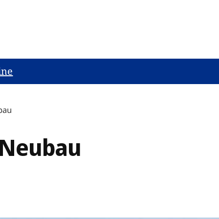
ine
bau
d Neubau