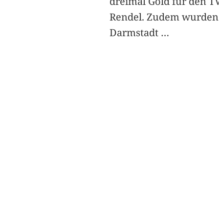
dreimal Gold für den T
Rendel. Zudem wurden
Darmstadt
…