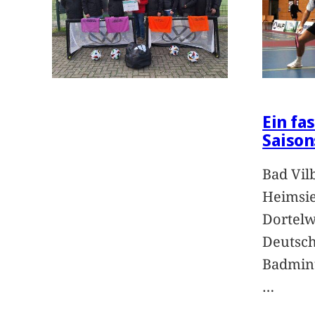
Ein fa
Saison
Bad Vil
Heimsie
Dortelw
Deutsch
Badmint
…