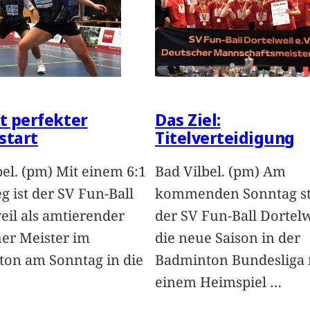
st perfekter
Das Ziel:
start
Titelverteidigung
bel. (pm) Mit einem 6:1
Bad Vilbel. (pm) Am
g ist der SV Fun-Ball
kommenden Sonntag st
eil als amtierender
der SV Fun-Ball Dortelw
er Meister im
die neue Saison in der
on am Sonntag in die
Badminton Bundesliga 
einem Heimspiel
…