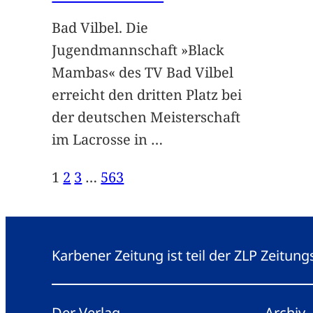
Bad Vilbel. Die
Jugendmannschaft »Black
Mambas« des TV Bad Vilbel
erreicht den dritten Platz bei
der deutschen Meisterschaft
im Lacrosse in
…
1
2
3
…
563
Karbener Zeitung ist teil der ZLP Zeitun
Der Verlag
Archiv