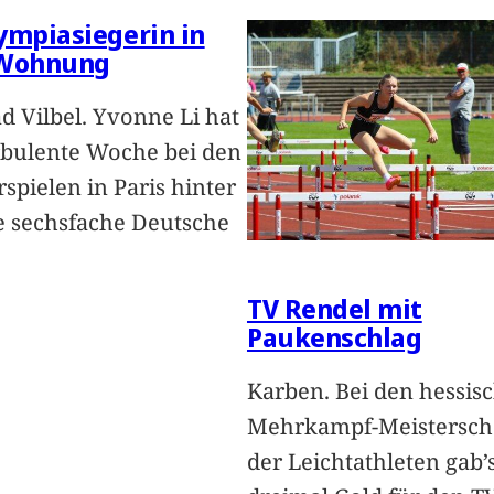
ympiasiegerin in
 Wohnung
ad Vilbel. Yvonne Li hat
rbulente Woche bei den
pielen in Paris hinter
ie sechsfache Deutsche
TV Rendel mit
Paukenschlag
Karben. Bei den hessis
Mehrkampf-Meistersch
der Leichtathleten gab’