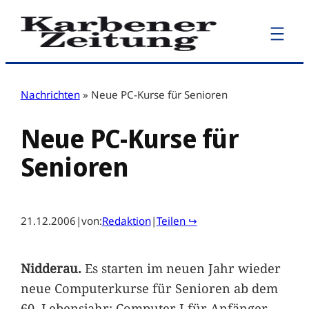
Zum
Inhalt
springen
Nachrichten
»
Neue PC-Kurse für Senioren
Neue PC-Kurse für
Senioren
21.12.2006
|
von:
Redaktion
|
Teilen ↪
Nidderau.
Es starten im neuen Jahr wieder
neue Computerkurse für Senioren ab dem
60. Lebensjahr: Computer I für Anfänger