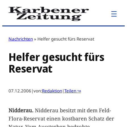
Zum
Inhalt
springen
Nachrichten
»
Helfer gesucht fürs Reservat
Helfer gesucht fürs
Reservat
07.12.2006
|
von:
Redaktion
|
Teilen ↪
Nidderau.
Nidderau besitzt mit dem Feld-
Flora-Reservat einen kostbaren Schatz der
Natur. Vom Aussterben bedrohte