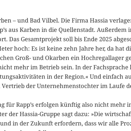
rben – und Bad Vilbel. Die Firma Hassia verlage
’s aus Karben in die Quellenstadt. Außerdem 
t. Das Gesamtprojekt soll bis Ende 2025 abgesc
eter hoch: Es ist keine zehn Jahre her, da hat d
en Groß- und Okarben ein Hochregallager gebau
ht mehr im Betrieb sein. In der Fachsprache h
ltungsaktivitäten in der Region.« Und einfach a
d Vertrieb der Unternehmenstochter im Laufe de
g für Rapp’s erfolgen künftig also nicht mehr i
ter der Hassia-Gruppe sagt dazu: »Die wirtscha
nd in der Zukunft erfordern, dass wir alle P