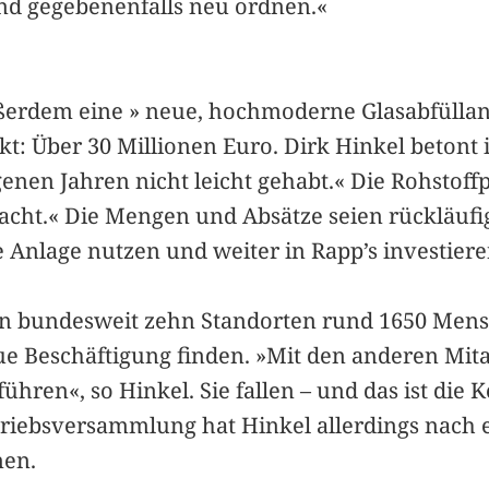
und gegebenenfalls neu ordnen.«
ußerdem eine » neue, hochmoderne Glasabfülla
kt: Über 30 Millionen Euro. Dirk Hinkel betont
nen Jahren nicht leicht gehabt.« Die Rohstoffpr
ifacht.« Die Mengen und Absätze seien rückläu
 Anlage nutzen und weiter in Rapp’s investiere
 an bundesweit zehn Standorten rund 1650 Mens
ue Beschäftigung finden. »Mit den anderen Mit
en«, so Hinkel. Sie fallen – und das ist die K
triebsversammlung hat Hinkel allerdings nach 
men.