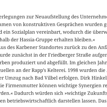
 Überlegungen zur Neuaufstellung des Unterneh
Rahmen von konstruktiven Gesprächen wurden 
d ein Sozialplan vereinbart, wodurch die über
alb der Hassia-Gruppe erhalten bleiben.«
 Aus des Karbener Standortes zurück zu den An
 wurde zunächst in der Friedberger Straße auf
en produziert und abgefüllt. Im gleichen Jahr 
llen an der Rapp’s Kelterei. 1998 wurden die A
r Umzug nach Bad Vilbel erfolgen. Dirk Hinkel
ie Firmenmutter können wichtige Synergien real
den.« Dadurch würden sich »wichtige Zukunftsi
 betriebswirtschaftlich darstellen lassen. Das