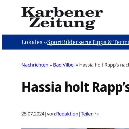
Zum
Inhalt
springen
Lokales
Sport
Bilderserie
Tipps & Term
Nachrichten
»
Bad Vilbel
»
Hassia holt Rapp’s nac
Hassia holt Rapp’
25.07.2024
|
von:
Redaktion
|
Teilen ↪