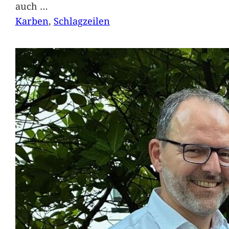
auch
…
Karben
, 
Schlagzeilen