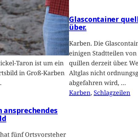
Glascontainer quel
über.
Karben. Die Glascontai
einigen Stadtteilen vo
Pickel-Taron ist um ein
quillen derzeit über. We
rtsbild in Groß-Karben
Altglas nicht ordnung
.
abgefahren wird,
…
Karben
, 
Schlagzeilen
in ansprechendes
ld
hat fünf Ortsvorsteher