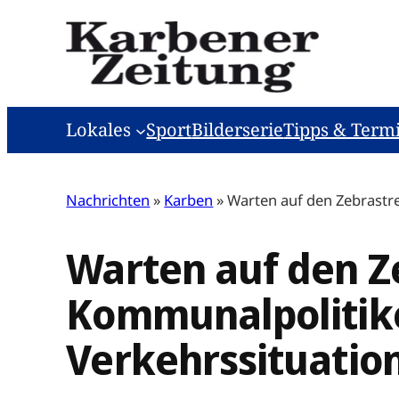
Zum
Inhalt
springen
Lokales
Sport
Bilderserie
Tipps & Term
Nachrichten
»
Karben
»
Warten auf den Zebrastre
Warten auf den Z
Kommunalpolitike
Verkehrssituation