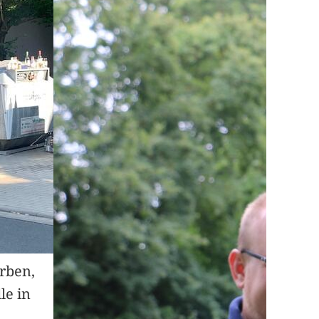
arben,
le in