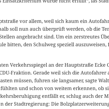
 Einsatzkriterium wurde nicht erfüllt“, las St
tstraße vor allem, weil sich kaum ein Autofahr
shalb soll nun auch überprüft werden, ob die T
Stellen angebracht sind. Um ein zerstreutes Üb
le bitten, den Schulweg speziell auszuweisen, f
n Verkehrsspiegel an der Hauptstraße Ecke G
DU-Fraktion. Gerade weil sich die Autofahrer 
asten müssen, fuhren sie langsamer, sagte Walt
er fühlten und schon von weitem erkennen, ob s
ehrsberuhigung entfällt er, schlug auch der Mag
gen der Stadtregierung: Die Bolzplatzerweiteru