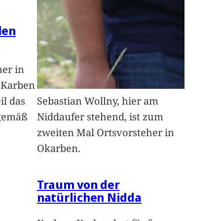
len
ner in
n Karben
il das
Sebastian Wollny, hier am
sgemäß
Niddaufer stehend, ist zum
zweiten Mal Ortsvorsteher in
Okarben.
Traum von der
natürlichen Nidda