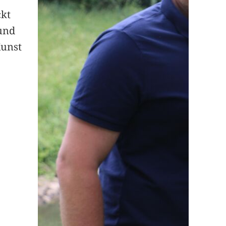
ckt
und
Kunst