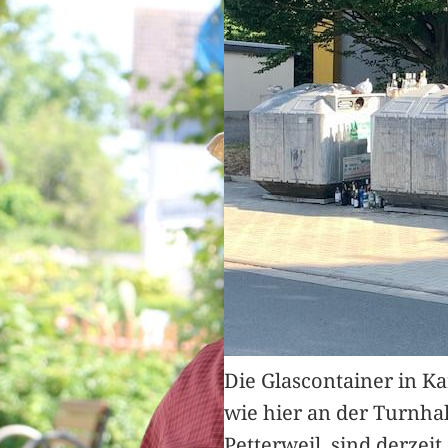
Die Glascontainer in K
wie hier an der Turnhal
Petterweil, sind derzeit