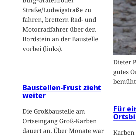
Burg-Gräfenröder
Straße/Ludwigstraße zu
fahren, brettern Rad- und
Motorradfahrer über den
Bordstein an der Baustelle
vorbei (links).
Dieter 
gutes O
bemüht
Baustellen-Frust zieht
weiter
Für e
Die Großbaustelle am
Ortsbi
Ortseingang Groß-Karben
dauert an. Über Monate war
Karben 