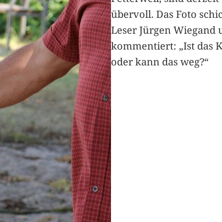
übervoll. Das Foto schi
Leser Jürgen Wiegand 
kommentiert: „Ist das 
oder kann das weg?“