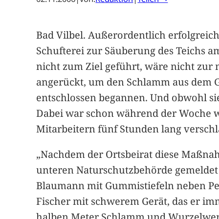
Bad Vilbel. Außerordentlich erfolgreic
Schufterei zur Säuberung des Teichs a
nicht zum Ziel geführt, wäre nicht zu
angerückt, um den Schlamm aus dem Gew
entschlossen begannen. Und obwohl sie
Dabei war schon während der Woche wer
Mitarbeitern fünf Stunden lang versc
„Nachdem der Ortsbeirat diese Maßnahm
unteren Naturschutzbehörde gemeldet u
Blaumann mit Gummistiefeln neben Pete
Fischer mit schwerem Gerät, das er im
halben Meter Schlamm und Wurzelwerk 