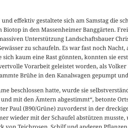
h und effektiv gestaltete sich am Samstag die
m Biotop in den Massenheimer Banggärten. Freil
r massiven Unterstützung Landschaftsbauer Chr
ässer zu schaufeln. Es war fast noch Nacht, 
 sich kaum eine Rast gönnten, konnten sie er
tvolle Vorarbeit geleistet worden, als Volke
hlammte Brühe in den Kanalwagen gepumpt und
e beschlossen hatte, wurde sie selbstverstän
nd mit den Ämtern abgestimmt“, betonte Ortsv
r Paul (B90/Grüne) zuvorderst in der dreckig
mer wieder mit der Schaufel abstützen musste, 
von Teichrosen, Schilf und anderen Pflanzen 