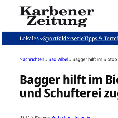
Zum
Inhalt
springen
Lokales
Sport
Bilderserie
Tipps & Term
Nachrichten
»
Bad Vilbel
»
Bagger hilft im Bioto
Bagger hilft im 
und Schufterei z
02.11.2006
|
von:
Redaktion
|
Teilen ↪