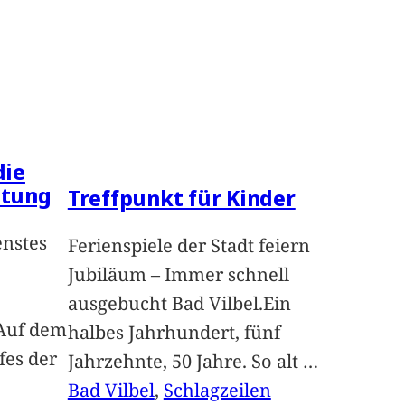
die
ltung
Treffpunkt für Kinder
enstes
Ferienspiele der Stadt feiern
Jubiläum – Immer schnell
ausgebucht Bad Vilbel.Ein
Auf dem
halbes Jahrhundert, fünf
fes der
Jahrzehnte, 50 Jahre. So alt
…
Bad Vilbel
, 
Schlagzeilen