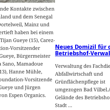
nde Kontakte zwischen
hland und dem Senegal
Dortelweil, Mainz und
vertieft haben bei einem
Tijan Gueye (15), Carez-
Neues Domizil für 
ion-Vorsitzender
Betriebshof-Verwa
Gueye, Bürgermeister
a Sano, Mamadoue
Verwaltung des Fachdi
13), Hanne Mühle,
Abfallwirtschaft und
oundation-Vorsitzende
Grünflächenpflege ist
Gueye und Jürgen
umgezogen Bad Vilbel.
von Espen Organics.
Gelände des Betriebsho
Stadt
…