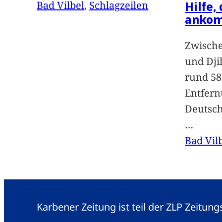
Hilfe,
Bad Vilbel
, 
Schlagzeilen
anko
Zwische
und Dji
rund 58
Entfern
Deutsc
…
Bad Vil
Karbener Zeitung ist teil der ZLP Zeitun