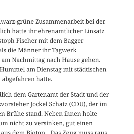
 schwarz-grüne Zusammenarbeit bei der
ich hätte ihr ehrenamtlicher Einsatz
istoph Fischer mit dem Bagger
als die Männer ihr Tagwerk
st am Nachmittag nach Hause gehen.
r Hummel am Dienstag mit städtischen
 abgefahren hatte.
dlich dem Gartenamt der Stadt und der
orsteher Jockel Schatz (CDU), der im
en Brühe stand. Neben ihnen holte
um nicht zu versinken, gut einen
aus dem Biotop. „Das Zeug muss raus,