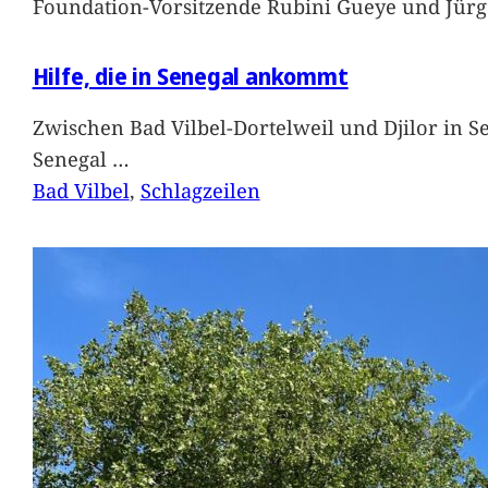
Foundation-Vorsitzende Rubini Gueye und Jürg
Hilfe, die in Senegal ankommt
Zwischen Bad Vilbel-Dortelweil und Djilor in 
Senegal
…
Bad Vilbel
, 
Schlagzeilen