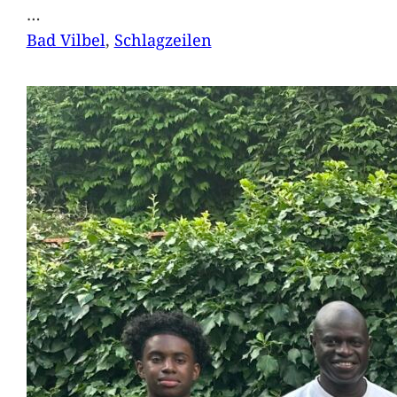
…
Bad Vilbel
, 
Schlagzeilen