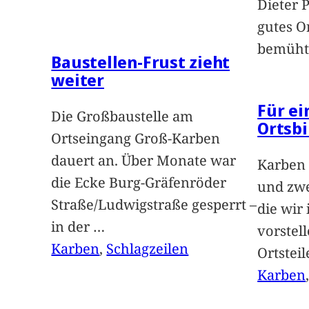
Dieter 
gutes O
bemüht
Baustellen-Frust zieht
weiter
Für e
Die Großbaustelle am
Ortsbi
Ortseingang Groß-Karben
dauert an. Über Monate war
Karben 
die Ecke Burg-Gräfenröder
und zwe
Straße/Ludwigstraße gesperrt –
die wir
in der
…
vorstel
Karben
, 
Schlagzeilen
Ortstei
Karben