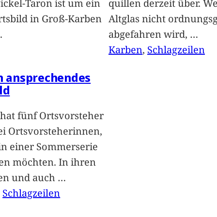
Pickel-Taron ist um ein
quillen derzeit über. We
rtsbild in Groß-Karben
Altglas nicht ordnung
.
abgefahren wird,
…
Karben
, 
Schlagzeilen
in ansprechendes
ld
hat fünf Ortsvorsteher
i Ortsvorsteherinnen,
 in einer Sommerserie
len möchten. In ihren
len und auch
…
, 
Schlagzeilen