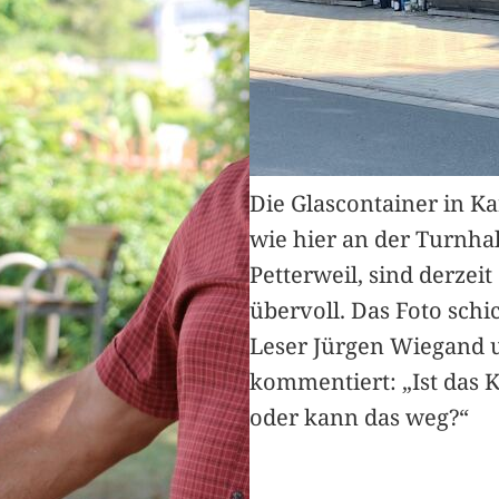
Die Glascontainer in K
wie hier an der Turnhal
Petterweil, sind derzeit
übervoll. Das Foto schi
Leser Jürgen Wiegand 
kommentiert: „Ist das 
oder kann das weg?“