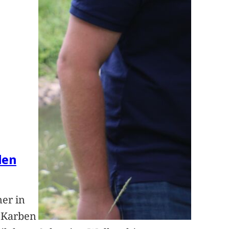
len
ner in
n Karben