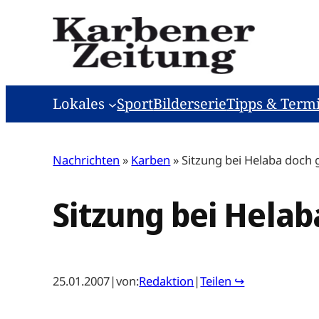
Zum
Inhalt
springen
Lokales
Sport
Bilderserie
Tipps & Term
Nachrichten
»
Karben
»
Sitzung bei Helaba doch
Sitzung bei Hela
25.01.2007
|
von:
Redaktion
|
Teilen ↪