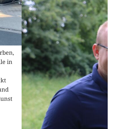
arben,
le in
ckt
und
Kunst