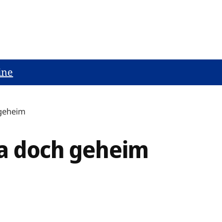
ine
 geheim
ba doch geheim