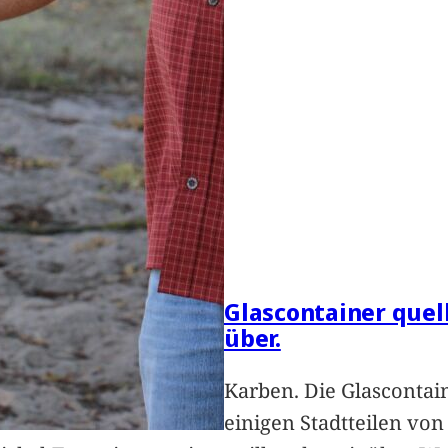
Glascontainer quel
über.
Karben. Die Glascontai
einigen Stadtteilen vo