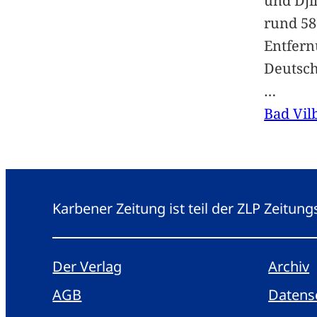
und Dji
rund 58
Entfern
Deutsc
…
Bad Vil
Karbener Zeitung ist teil der ZLP Zeitun
Der Verlag
Archiv
AGB
Datens