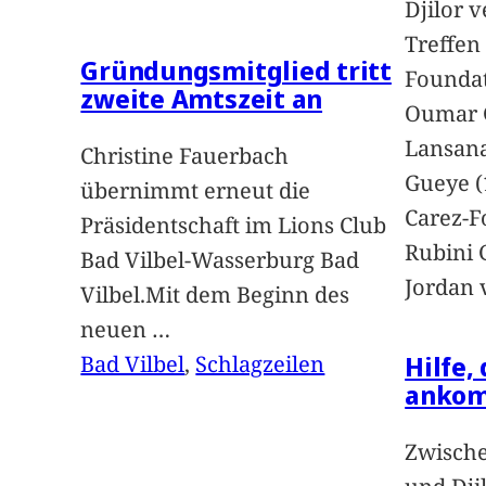
Djilor 
Treffen 
Gründungsmitglied tritt
Foundat
zweite Amtszeit an
Oumar 
Lansan
Christine Fauerbach
Gueye (
übernimmt erneut die
Carez-F
Präsidentschaft im Lions Club
Rubini 
Bad Vilbel-Wasserburg Bad
Jordan 
Vilbel.Mit dem Beginn des
neuen
…
Hilfe,
Bad Vilbel
, 
Schlagzeilen
anko
Zwische