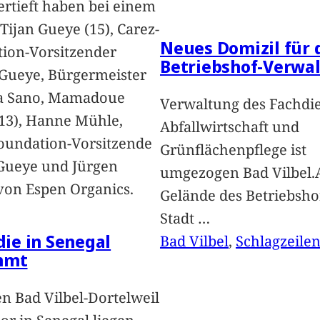
vertieft haben bei einem
Tijan Gueye (15), Carez-
Neues Domizil für 
ion-Vorsitzender
Betriebshof-Verwa
Gueye, Bürgermeister
a Sano, Mamadoue
Verwaltung des Fachdi
13), Hanne Mühle,
Abfallwirtschaft und
oundation-Vorsitzende
Grünflächenpflege ist
Gueye und Jürgen
umgezogen Bad Vilbel.
von Espen Organics.
Gelände des Betriebsho
Stadt
…
 die in Senegal
Bad Vilbel
, 
Schlagzeile
mmt
n Bad Vilbel-Dortelweil