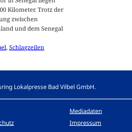
lor in Senegal liegen
00 Kilometer. Trotz der
ung zwischen
hland und dem Senegal
bel
, 
Schlagzeilen
gsring Lokalpresse Bad Vilbel GmbH.
Mediadaten
chutz
Impressum