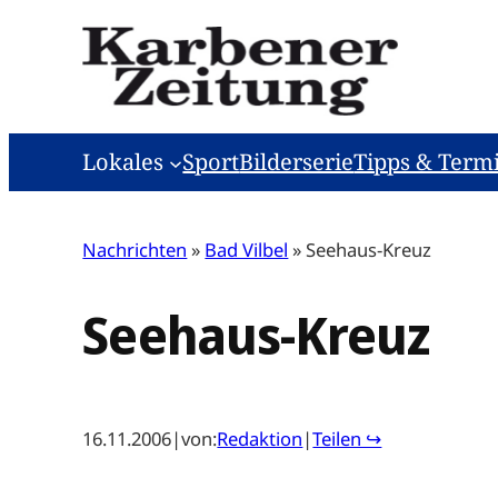
Zum
Inhalt
springen
Lokales
Sport
Bilderserie
Tipps & Term
Nachrichten
»
Bad Vilbel
»
Seehaus-Kreuz
Seehaus-Kreuz
16.11.2006
|
von:
Redaktion
|
Teilen ↪