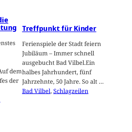
die
ltung
Treffpunkt für Kinder
enstes
Ferienspiele der Stadt feiern
Jubiläum – Immer schnell
ausgebucht Bad Vilbel.Ein
Auf dem
halbes Jahrhundert, fünf
fes der
Jahrzehnte, 50 Jahre. So alt
…
Bad Vilbel
, 
Schlagzeilen
n