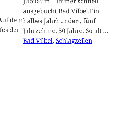
Jubiläum – Immer schnell
ausgebucht Bad Vilbel.Ein
Auf dem
halbes Jahrhundert, fünf
fes der
Jahrzehnte, 50 Jahre. So alt
…
Bad Vilbel
, 
Schlagzeilen
n