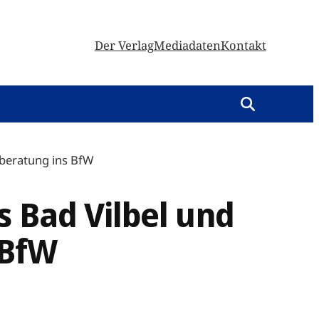
Der Verlag
Mediadaten
Kontakt
sberatung ins BfW
s Bad Vilbel und
 BfW