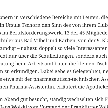
pern in verschiedene Bereiche mit Leuten, die
ntin Ursula Tschorn den Sinn des von ihrem C
 im Berufsförderungswerk. 13 der 45 Mitglieder
chüler aus Bad Vilbel und Karben, von der 9. Kl
ndigt – nahezu doppelt so viele Interessenten 
ht nur über die Schulleitungen, sondern auch ü
ratung beim Arbeitsamt böten die kleinen Tisc
n zu erkundigen. Dabei gebe es Gelegenheit, n
etwa mit der pharmazeutisch-technischen Assis
hen Pharma-Assistentin, erläutert die Apotheke
em Abend gut besucht, ständig wechselten sich
 Hans Wolski vom Vorstand der Frankfurter Vol