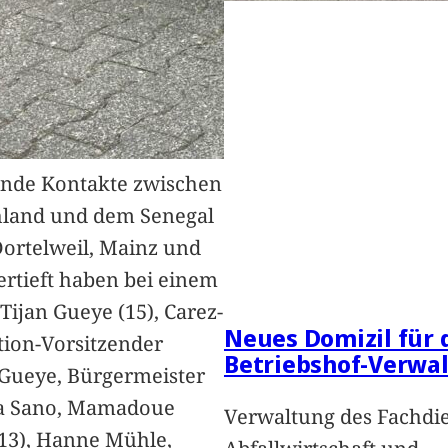
nde Kontakte zwischen
hland und dem Senegal
Dortelweil, Mainz und
vertieft haben bei einem
Tijan Gueye (15), Carez-
Neues Domizil für 
ion-Vorsitzender
Betriebshof-Verwa
Gueye, Bürgermeister
a Sano, Mamadoue
Verwaltung des Fachdi
13), Hanne Mühle,