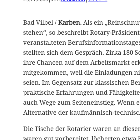
Bad Vilbel /
Karben.
Als ein „Reinschnup
stehen“, so beschreibt Rotary-Präside
veranstalteten Berufsinformationstages
stellten sich dem Gespräch. Zirka 180 S
ihre Chancen auf dem Arbeitsmarkt erku
mitgekommen, weil die Einladungen nic
seien. Im Gegensatz zur klassischen Be
praktische Erfahrungen und Fähigkeite
auch Wege zum Seiteneinstieg. Wenn es 
Alternative der kaufmännisch-technisc
Die Tische der Rotarier waren an dies
waren gut vorbereitet, löcherten etwa