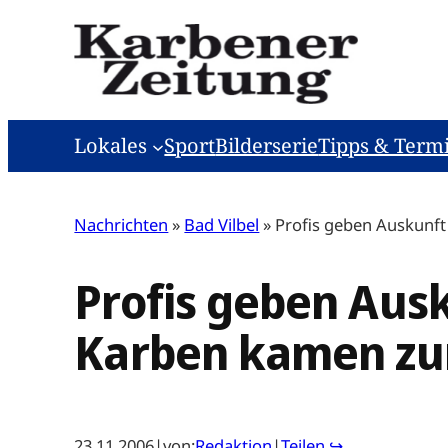
Zum
Inhalt
springen
Lokales
Sport
Bilderserie
Tipps & Term
Nachrichten
»
Bad Vilbel
»
Profis geben Auskunft
Profis geben Ausk
Karben kamen zur
23.11.2006
|
von:
Redaktion
|
Teilen ↪