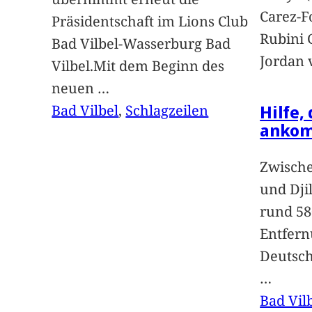
Carez-F
Präsidentschaft im Lions Club
Rubini 
Bad Vilbel-Wasserburg Bad
Jordan 
Vilbel.Mit dem Beginn des
neuen
…
Hilfe,
Bad Vilbel
, 
Schlagzeilen
anko
Zwische
und Dji
rund 58
Entfern
Deutsc
…
Bad Vil