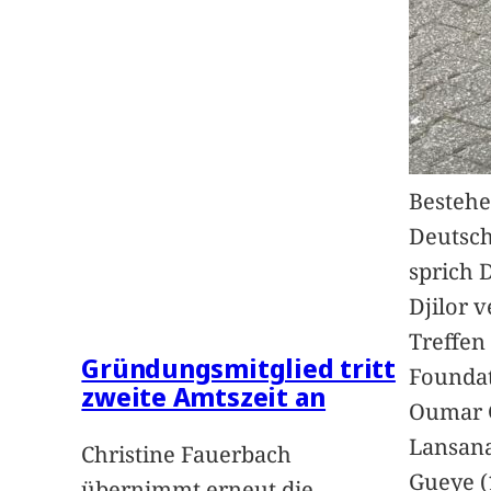
Bestehe
Deutsc
sprich 
Djilor 
Treffen 
Gründungsmitglied tritt
Foundat
zweite Amtszeit an
Oumar 
Lansan
Christine Fauerbach
Gueye (
übernimmt erneut die