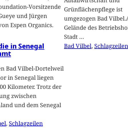
Abfallwirtschaft und
oundation-Vorsitzende
Grünflächenpflege ist
Gueye und Jürgen
umgezogen Bad Vilbel.
von Espen Organics.
Gelände des Betriebsho
Stadt
…
 die in Senegal
Bad Vilbel
, 
Schlagzeile
mmt
n Bad Vilbel-Dortelweil
lor in Senegal liegen
00 Kilometer. Trotz der
ung zwischen
hland und dem Senegal
bel
, 
Schlagzeilen