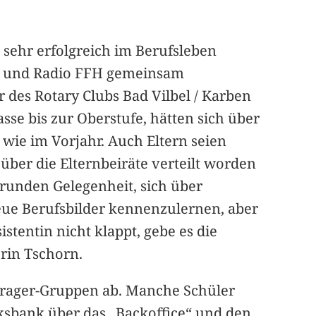
 sehr erfolgreich im Berufsleben
lub und Radio FFH gemeinsam
 des Rotary Clubs Bad Vilbel / Karben
asse bis zur Oberstufe, hätten sich über
wie im Vorjahr. Auch Eltern seien
ber die Elternbeiräte verteilt worden
hrunden Gelegenheit, sich über
eue Berufsbilder kennenzulernen, aber
tentin nicht klappt, gebe es die
rin Tschorn.
 Frager-Gruppen ab. Manche Schüler
ksbank über das „Backoffice“ und den