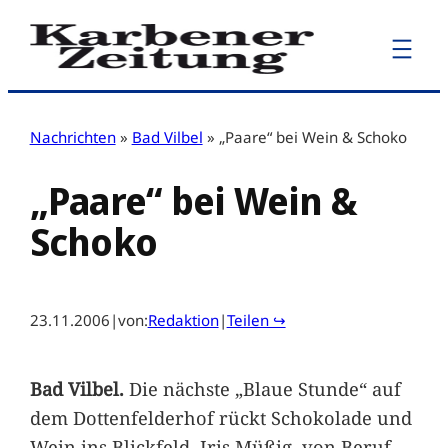
Zum
Inhalt
springen
Nachrichten
»
Bad Vilbel
»
„Paare“ bei Wein & Schoko
„Paare“ bei Wein &
Schoko
23.11.2006
|
von:
Redaktion
|
Teilen ↪
Bad Vilbel.
Die nächste „Blaue Stunde“ auf
dem Dottenfelderhof rückt Schokolade und
Wein ins Blickfeld. Iris Müßig, von Beruf