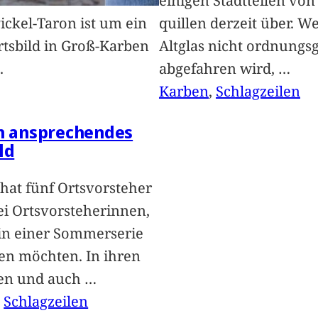
einigen Stadtteilen vo
Pickel-Taron ist um ein
quillen derzeit über. We
rtsbild in Groß-Karben
Altglas nicht ordnung
.
abgefahren wird,
…
Karben
, 
Schlagzeilen
in ansprechendes
ld
hat fünf Ortsvorsteher
i Ortsvorsteherinnen,
 in einer Sommerserie
len möchten. In ihren
len und auch
…
, 
Schlagzeilen