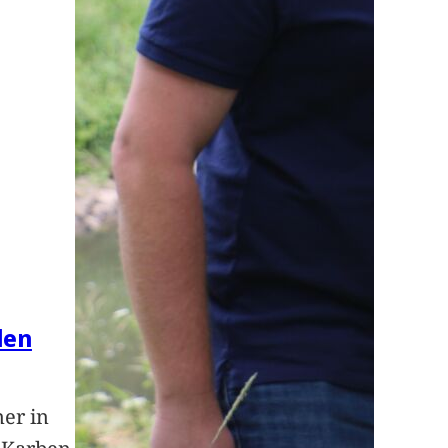
len
ner in