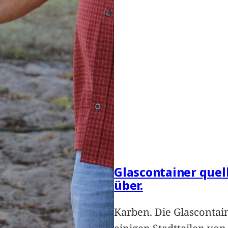
Glascontainer quel
über.
Karben. Die Glascontai