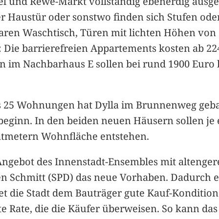
tel und Rewe-Markt vollständig ebenerdig au
r Haustür oder sonstwo finden sich Stufen oder
aren Waschtisch, Türen mit lichten Höhen von 
: Die barrierefreien Appartements kosten ab 2
n im Nachbarhaus E sollen bei rund 1900 Eur
ts 25 Wohnungen hat Dylla im Brunnenweg gebau
ginn. In den beiden neuen Häusern sollen je e
atmetern Wohnfläche entstehen.
Angebot des Innenstadt-Ensembles mit alteng
hen Schmitt (SPD) das neue Vorhaben. Dadurch 
etet die Stadt dem Bauträger gute Kauf-Kondit
te Rate, die die Käufer überweisen. So kann d