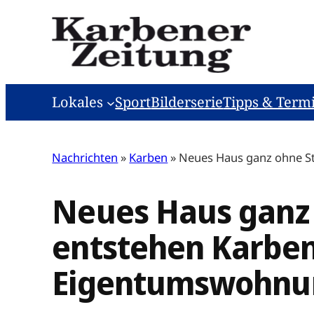
Zum
Inhalt
springen
Lokales
Sport
Bilderserie
Tipps & Term
Nachrichten
»
Karben
»
Neues Haus ganz ohne S
Neues Haus ganz
entstehen Karbens
Eigentumswohnu