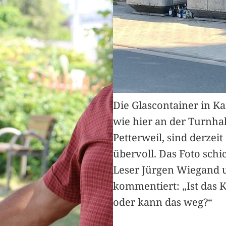
Die Glascontainer in K
wie hier an der Turnhal
Petterweil, sind derzeit
übervoll. Das Foto schi
Leser Jürgen Wiegand 
kommentiert: „Ist das 
oder kann das weg?“