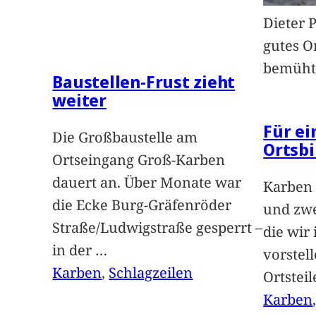
Dieter 
gutes O
bemüht
Baustellen-Frust zieht
weiter
Für e
Die Großbaustelle am
Ortsbi
Ortseingang Groß-Karben
dauert an. Über Monate war
Karben 
die Ecke Burg-Gräfenröder
und zwe
Straße/Ludwigstraße gesperrt –
die wir
in der
…
vorstel
Karben
, 
Schlagzeilen
Ortstei
Karben