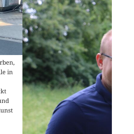
arben,
le in
ckt
und
Kunst