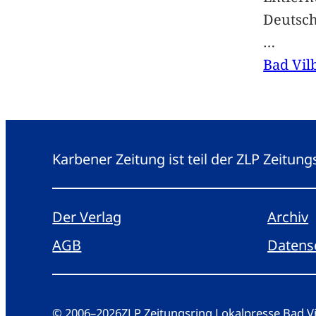
Deutsc
…
Bad Vil
Karbener Zeitung ist teil der ZLP Zeitun
Der Verlag
Archiv
AGB
Datens
© 2006
–
2026
ZLP Zeitungsring Lokalpresse Bad 