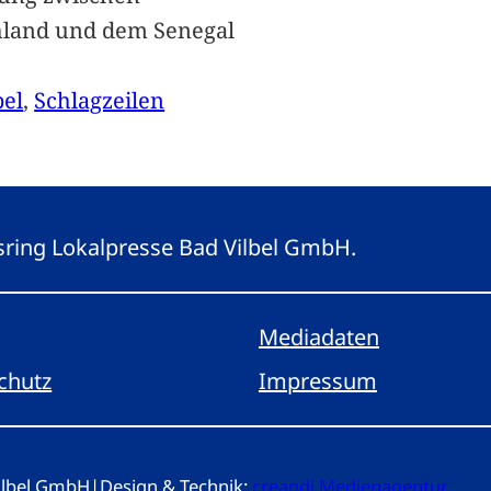
hland und dem Senegal
bel
, 
Schlagzeilen
gsring Lokalpresse Bad Vilbel GmbH.
Mediadaten
chutz
Impressum
Vilbel GmbH
|
Design & Technik:
creandi Medienagentur