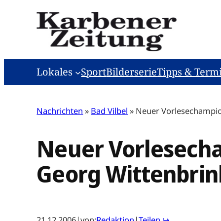
Zum
Inhalt
springen
Lokales
Sport
Bilderserie
Tipps & Term
Nachrichten
»
Bad Vilbel
»
Neuer Vorlesechampio
Neuer Vorlesecha
Georg Wittenbrin
21.12.2006
|
von:
Redaktion
|
Teilen ↪