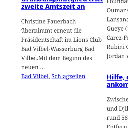
Foundat
zweite Amtszeit an
Oumar 
Lansan
Christine Fauerbach
Gueye (
übernimmt erneut die
Carez-F
Präsidentschaft im Lions Club
Rubini 
Bad Vilbel-Wasserburg Bad
Jordan 
Vilbel.Mit dem Beginn des
neuen
…
Hilfe,
Bad Vilbel
, 
Schlagzeilen
anko
Zwische
und Dji
rund 58
Entfern