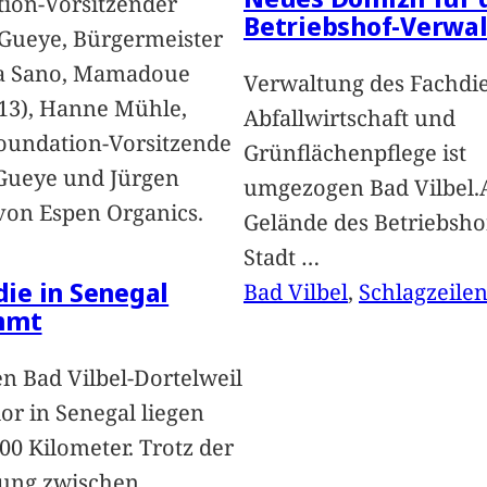
ion-Vorsitzender
Betriebshof-Verwa
Gueye, Bürgermeister
a Sano, Mamadoue
Verwaltung des Fachdi
13), Hanne Mühle,
Abfallwirtschaft und
oundation-Vorsitzende
Grünflächenpflege ist
Gueye und Jürgen
umgezogen Bad Vilbel.
von Espen Organics.
Gelände des Betriebsho
Stadt
…
 die in Senegal
Bad Vilbel
, 
Schlagzeile
mmt
n Bad Vilbel-Dortelweil
lor in Senegal liegen
00 Kilometer. Trotz der
ung zwischen