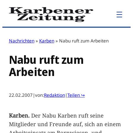
Zum
Inhalt
springen
Nachrichten
»
Karben
»
Nabu ruft zum Arbeiten
Nabu ruft zum
Arbeiten
22.02.2007
|
von:
Redaktion
|
Teilen ↪
Karben.
Der Nabu Karben ruft seine
Mitglieder und Freunde auf, sich an einem
Arbeitseinsatz am Bornwiesen- und