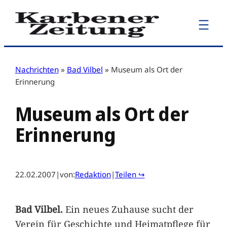
Zum
Inhalt
springen
Nachrichten
»
Bad Vilbel
»
Museum als Ort der
Erinnerung
Museum als Ort der
Erinnerung
22.02.2007
|
von:
Redaktion
|
Teilen ↪
Bad Vilbel.
Ein neues Zuhause sucht der
Verein für Geschichte und Heimatpflege für