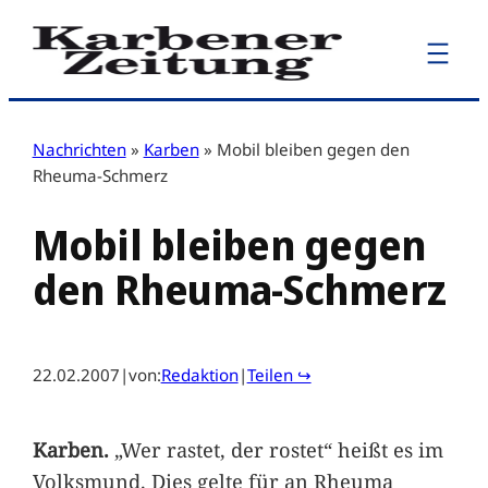
Zum
Inhalt
springen
Nachrichten
»
Karben
»
Mobil bleiben gegen den
Rheuma-Schmerz
Mobil bleiben gegen
den Rheuma-Schmerz
22.02.2007
|
von:
Redaktion
|
Teilen ↪
Karben.
„Wer rastet, der rostet“ heißt es im
Volksmund. Dies gelte für an Rheuma