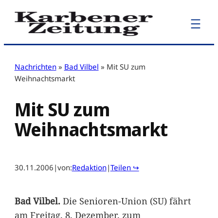
Zum
Inhalt
springen
Nachrichten
»
Bad Vilbel
»
Mit SU zum
Weihnachtsmarkt
Mit SU zum
Weihnachtsmarkt
30.11.2006
|
von:
Redaktion
|
Teilen ↪
Bad Vilbel.
Die Senioren-Union (SU) fährt
am Freitag, 8. Dezember, zum