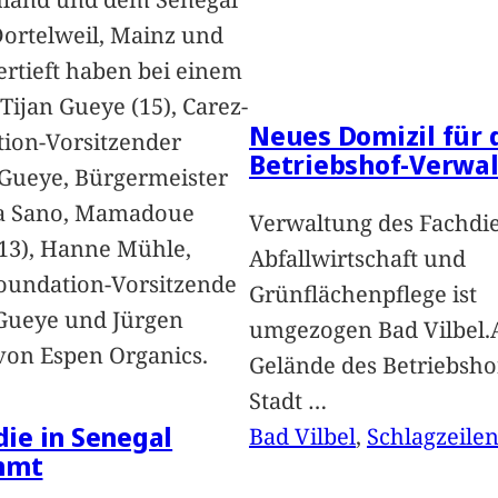
Dortelweil, Mainz und
vertieft haben bei einem
Tijan Gueye (15), Carez-
Neues Domizil für 
ion-Vorsitzender
Betriebshof-Verwa
Gueye, Bürgermeister
a Sano, Mamadoue
Verwaltung des Fachdi
13), Hanne Mühle,
Abfallwirtschaft und
oundation-Vorsitzende
Grünflächenpflege ist
Gueye und Jürgen
umgezogen Bad Vilbel.
von Espen Organics.
Gelände des Betriebsho
Stadt
…
 die in Senegal
Bad Vilbel
, 
Schlagzeile
mmt