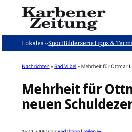
Zum
Inhalt
springen
Lokales
Sport
Bilderserie
Tipps & Term
Nachrichten
»
Bad Vilbel
»
Mehrheit für Ottmar L
Mehrheit für Ottm
neuen Schuldeze
16.11.2006
|
von:
Redaktion
|
Teilen ↪