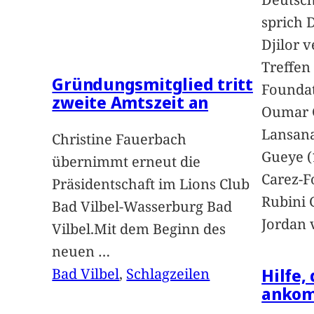
sprich 
Djilor 
Treffen 
Gründungsmitglied tritt
Foundat
zweite Amtszeit an
Oumar 
Lansan
Christine Fauerbach
Gueye (
übernimmt erneut die
Carez-F
Präsidentschaft im Lions Club
Rubini 
Bad Vilbel-Wasserburg Bad
Jordan 
Vilbel.Mit dem Beginn des
neuen
…
Hilfe,
Bad Vilbel
, 
Schlagzeilen
anko