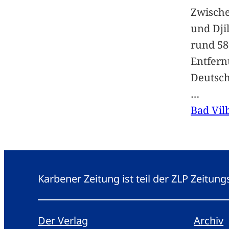
Zwische
und Dji
rund 58
Entfern
Deutsc
…
Bad Vil
Karbener Zeitung ist teil der ZLP Zeitun
Der Verlag
Archiv