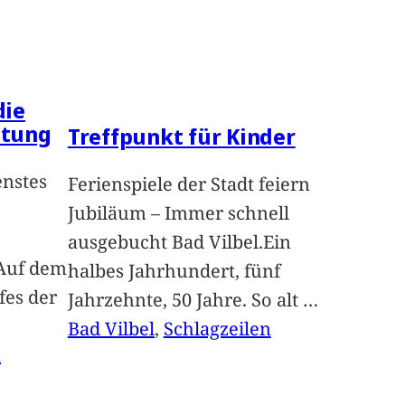
die
ltung
Treffpunkt für Kinder
enstes
Ferienspiele der Stadt feiern
Jubiläum – Immer schnell
ausgebucht Bad Vilbel.Ein
Auf dem
halbes Jahrhundert, fünf
fes der
Jahrzehnte, 50 Jahre. So alt
…
Bad Vilbel
, 
Schlagzeilen
n