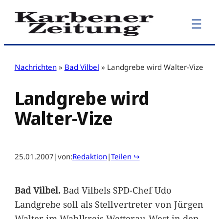
Zum
Inhalt
springen
Nachrichten
»
Bad Vilbel
»
Landgrebe wird Walter-Vize
Landgrebe wird
Walter-Vize
25.01.2007
|
von:
Redaktion
|
Teilen ↪
Bad Vilbel.
Bad Vilbels SPD-Chef Udo
Landgrebe soll als Stellvertreter von Jürgen
Walter im Wahlkreis Wetterau-West in den