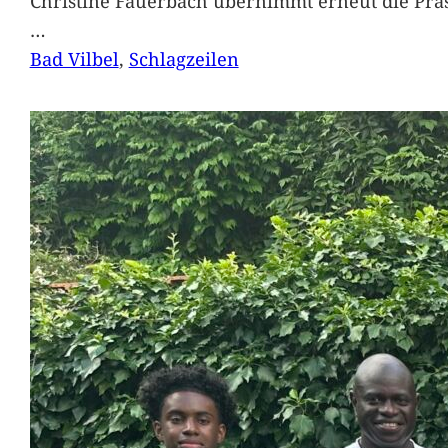
Christine Fauerbach übernimmt erneut die Präs
…
Bad Vilbel
, 
Schlagzeilen