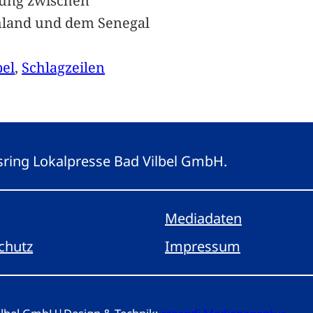
ung zwischen
hland und dem Senegal
bel
, 
Schlagzeilen
gsring Lokalpresse Bad Vilbel GmbH.
Mediadaten
chutz
Impressum