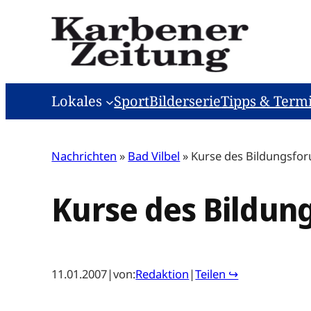
Zum
Inhalt
springen
Lokales
Sport
Bilderserie
Tipps & Term
Nachrichten
»
Bad Vilbel
»
Kurse des Bildungsfo
Kurse des Bildun
11.01.2007
|
von:
Redaktion
|
Teilen ↪