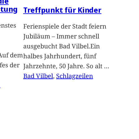
die
ltung
Treffpunkt für Kinder
enstes
Ferienspiele der Stadt feiern
Jubiläum – Immer schnell
ausgebucht Bad Vilbel.Ein
Auf dem
halbes Jahrhundert, fünf
fes der
Jahrzehnte, 50 Jahre. So alt
…
Bad Vilbel
, 
Schlagzeilen
n