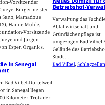
Neues Domizil für 
ion-Vorsitzender
Betriebshof-Verwa
Gueye, Bürgermeister
a Sano, Mamadoue
Verwaltung des Fachdi
13), Hanne Mühle,
Abfallwirtschaft und
oundation-Vorsitzende
Grünflächenpflege ist
Gueye und Jürgen
umgezogen Bad Vilbel.
von Espen Organics.
Gelände des Betriebsho
Stadt
…
 die in Senegal
Bad Vilbel
, 
Schlagzeile
mmt
n Bad Vilbel-Dortelweil
lor in Senegal liegen
00 Kilometer. Trotz der