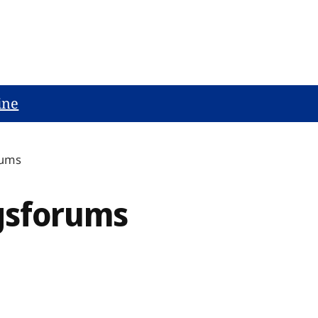
ine
rums
gsforums