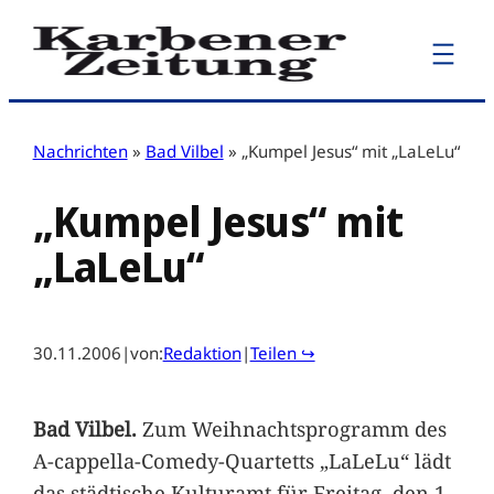
Zum
Inhalt
springen
Nachrichten
»
Bad Vilbel
»
„Kumpel Jesus“ mit „LaLeLu“
„Kumpel Jesus“ mit
„LaLeLu“
30.11.2006
|
von:
Redaktion
|
Teilen ↪
Bad Vilbel.
Zum Weihnachtsprogramm des
A-cappella-Comedy-Quartetts „LaLeLu“ lädt
das städtische Kulturamt für Freitag, den 1.