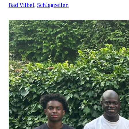
Bad Vilbel
, 
Schlagzeilen