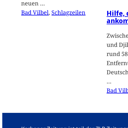
neuen
…
Hilfe,
Bad Vilbel
, 
Schlagzeilen
anko
Zwische
und Dji
rund 58
Entfern
Deutsc
…
Bad Vil