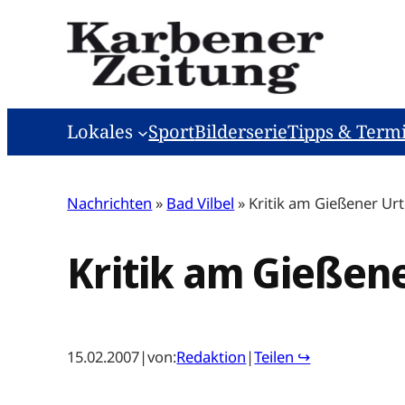
Zum
Inhalt
springen
Lokales
Sport
Bilderserie
Tipps & Term
Nachrichten
»
Bad Vilbel
»
Kritik am Gießener Urt
Kritik am Gießene
15.02.2007
|
von:
Redaktion
|
Teilen ↪