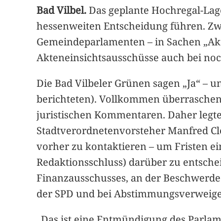
Bad Vilbel.
Das geplante Hochregal-Lage
hessenweiten Entscheidung führen. Zwa
Gemeindeparlamenten – in Sachen „Akte
Akteneinsichtsausschüsse auch bei noc
Die Bad Vilbeler Grünen sagen „Ja“ – 
berichteten). Vollkommen überraschend 
juristischen Kommentaren. Daher legt
Stadtverordnetenvorsteher Manfred Cle
vorher zu kontaktieren – um Fristen ei
Redaktionsschluss) darüber zu entsche
Finanzausschusses, an der Beschwerd
der SPD und bei Abstimmungsverweigeru
„Das ist eine Entmündigung des Parlame