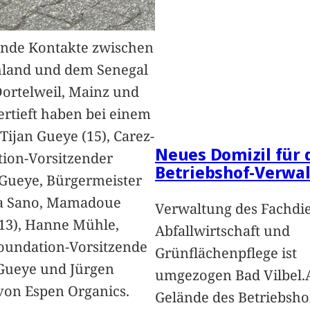
nde Kontakte zwischen
hland und dem Senegal
Dortelweil, Mainz und
vertieft haben bei einem
Tijan Gueye (15), Carez-
Neues Domizil für 
ion-Vorsitzender
Betriebshof-Verwa
Gueye, Bürgermeister
a Sano, Mamadoue
Verwaltung des Fachdi
13), Hanne Mühle,
Abfallwirtschaft und
oundation-Vorsitzende
Grünflächenpflege ist
Gueye und Jürgen
umgezogen Bad Vilbel.
von Espen Organics.
Gelände des Betriebsho