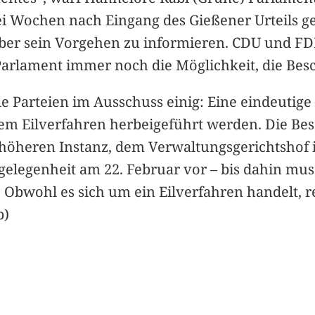
i Wochen nach Eingang des Gießener Urteils g
über sein Vorgehen zu informieren. CDU und FDP
 Parlament immer noch die Möglichkeit, die Be
lle Parteien im Ausschuss einig: Eine eindeutig
 einem Eilverfahren herbeigeführt werden. Die B
t höheren Instanz, dem Verwaltungsgerichtshof i
ngelegenheit am 22. Februar vor – bis dahin mu
 Obwohl es sich um ein Eilverfahren handelt, r
p)