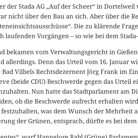
r der Stada AG „Auf der Scheer“ in Dortelweil 
r nicht über den Bau an sich. Aber über die Re
neinsichtsausschüsse“. Die zu klärende Frage
h laufenden Vorgängen – so wie bei dem Stada-
und bekamen vom Verwaltungsgericht in Gießen 
allerdings. Denn das Urteil vom 16. Januar wi
e Bad Vilbels Rechtsdezernent Jörg Frank im E
ve (beide CDU) Beschwerde gegen das Urteil ei
nzuhalten. Nun hatte das Stadtparlament am Di
iden, ob die Beschwerde aufrecht erhalten wir
e festzuhalten, was dem Wunsch der Mehrheit 
ng der Grünen, entsprach, dürfte es bei dem E
ntes“, warf Hannelore Rabl (Grüne) Parlamentsc