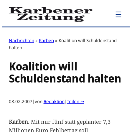
Zum
Inhalt
springen
Nachrichten
»
Karben
»
Koalition will Schuldenstand
halten
Koalition will
Schuldenstand halten
08.02.2007
|
von:
Redaktion
|
Teilen ↪
Karben.
Mit nur fünf statt geplanter 7,3
Millionen Euro Fehlbetrag soll