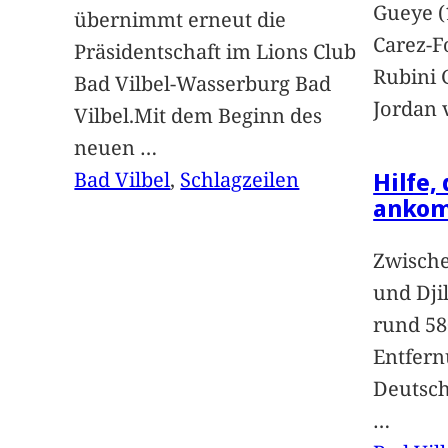
Gueye (
übernimmt erneut die
Carez-F
Präsidentschaft im Lions Club
Rubini 
Bad Vilbel-Wasserburg Bad
Jordan 
Vilbel.Mit dem Beginn des
neuen
…
Hilfe,
Bad Vilbel
, 
Schlagzeilen
anko
Zwische
und Dji
rund 58
Entfern
Deutsc
…