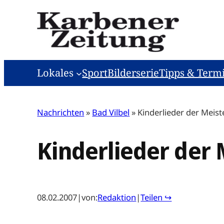
Zum
Inhalt
springen
Lokales
Sport
Bilderserie
Tipps & Term
Nachrichten
»
Bad Vilbel
»
Kinderlieder der Meist
Kinderlieder der 
08.02.2007
|
von:
Redaktion
|
Teilen ↪