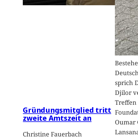
Bestehe
Deutsc
sprich 
Djilor 
Treffen 
Gründungsmitglied tritt
Foundat
zweite Amtszeit an
Oumar 
Lansan
Christine Fauerbach