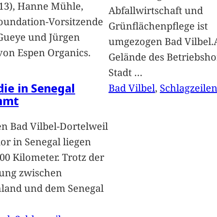
13), Hanne Mühle,
Abfallwirtschaft und
oundation-Vorsitzende
Grünflächenpflege ist
Gueye und Jürgen
umgezogen Bad Vilbel.
von Espen Organics.
Gelände des Betriebsho
Stadt
…
 die in Senegal
Bad Vilbel
, 
Schlagzeile
mmt
n Bad Vilbel-Dortelweil
lor in Senegal liegen
00 Kilometer. Trotz der
ung zwischen
hland und dem Senegal