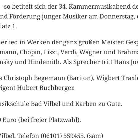
 so betitelt sich der 34. Kammermusikabend d
nd Förderung junger Musiker am Donnerstag, d
atz 1.
erlied in Werken der ganz großen Meister. Ges
ann, Chopin, Liszt, Verdi, Wagner und Brahms,
insky und Hindemith. Als Sprecher tritt Hans 
s Christoph Begemann (Bariton), Wigbert Traxle
igent Hubert Buchberger.
ikschule Bad Vilbel und Karben zu Gute.
 Euro (bei freier Platzwahl).
lbel, Telefon (06101) 559455. (sam)