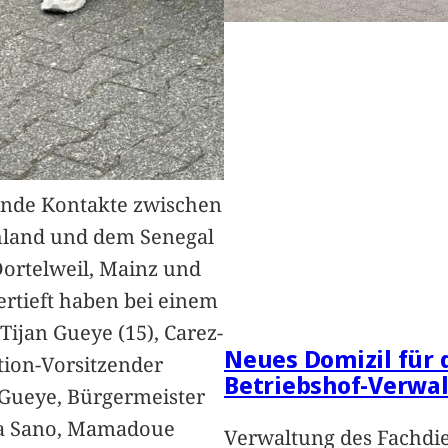
nde Kontakte zwischen
hland und dem Senegal
Dortelweil, Mainz und
vertieft haben bei einem
Tijan Gueye (15), Carez-
Neues Domizil für 
ion-Vorsitzender
Betriebshof-Verwa
Gueye, Bürgermeister
a Sano, Mamadoue
Verwaltung des Fachdi