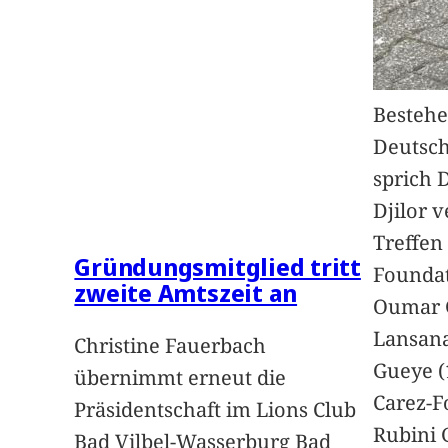
Bestehe
Deutsc
sprich 
Djilor 
Treffen 
Gründungsmitglied tritt
Foundat
zweite Amtszeit an
Oumar 
Lansan
Christine Fauerbach
Gueye (
übernimmt erneut die
Carez-F
Präsidentschaft im Lions Club
Rubini 
Bad Vilbel-Wasserburg Bad