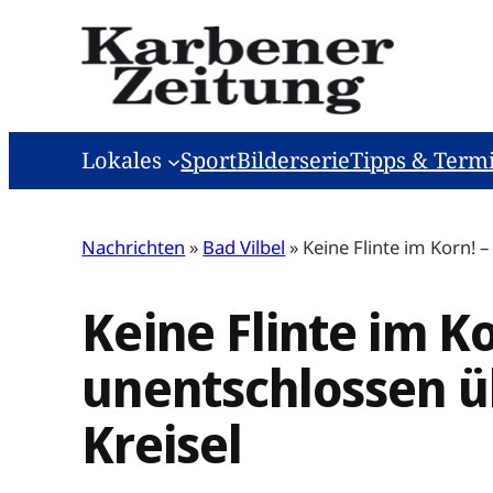
Zum
Inhalt
springen
Lokales
Sport
Bilderserie
Tipps & Term
Nachrichten
»
Bad Vilbel
»
Keine Flinte im Korn! 
Keine Flinte im K
unentschlossen ü
Kreisel