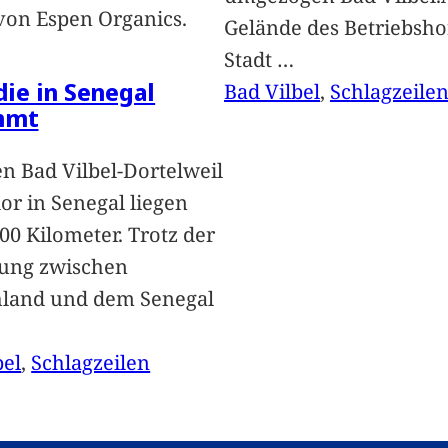
von Espen Organics.
Gelände des Betriebsho
Stadt
…
 die in Senegal
Bad Vilbel
, 
Schlagzeile
mmt
n Bad Vilbel-Dortelweil
lor in Senegal liegen
00 Kilometer. Trotz der
ung zwischen
hland und dem Senegal
bel
, 
Schlagzeilen