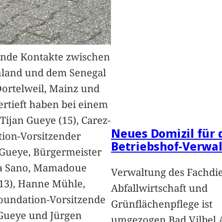
nde Kontakte zwischen
hland und dem Senegal
Dortelweil, Mainz und
vertieft haben bei einem
Tijan Gueye (15), Carez-
Neues Domizil für 
ion-Vorsitzender
Betriebshof-Verwa
Gueye, Bürgermeister
a Sano, Mamadoue
Verwaltung des Fachdi
13), Hanne Mühle,
Abfallwirtschaft und
oundation-Vorsitzende
Grünflächenpflege ist
Gueye und Jürgen
umgezogen Bad Vilbel.