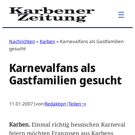
Zum
Inhalt
springen
Nachrichten
»
Karben
»
Karnevalfans als Gastfamilien
gesucht
Karnevalfans als
Gastfamilien gesucht
11.01.2007
|
von:
Redaktion
|
Teilen ↪
Karben.
Einmal richtig hessischen Karneval
feiern möchten Franzosen aus Karbens