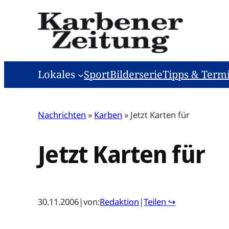
Zum
Inhalt
springen
Lokales
Sport
Bilderserie
Tipps & Term
Nachrichten
»
Karben
»
Jetzt Karten für
Jetzt Karten für
30.11.2006
|
von:
Redaktion
|
Teilen ↪