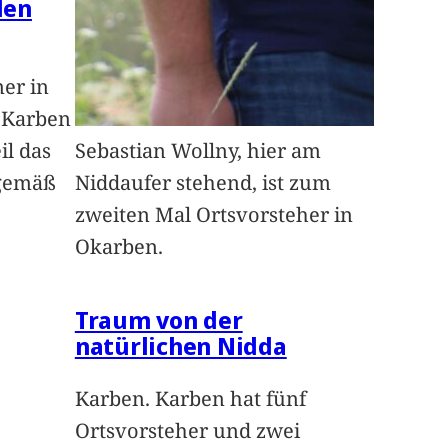
len
ner in
n Karben
il das
Sebastian Wollny, hier am
sgemäß
Niddaufer stehend, ist zum
zweiten Mal Ortsvorsteher in
Okarben.
Traum von der
natürlichen Nidda
Karben. Karben hat fünf
Ortsvorsteher und zwei