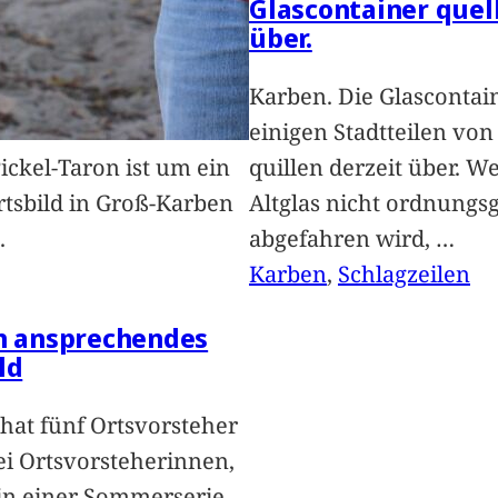
Glascontainer quel
über.
Karben. Die Glascontai
einigen Stadtteilen vo
Pickel-Taron ist um ein
quillen derzeit über. We
rtsbild in Groß-Karben
Altglas nicht ordnung
.
abgefahren wird,
…
Karben
, 
Schlagzeilen
in ansprechendes
ld
hat fünf Ortsvorsteher
i Ortsvorsteherinnen,
 in einer Sommerserie