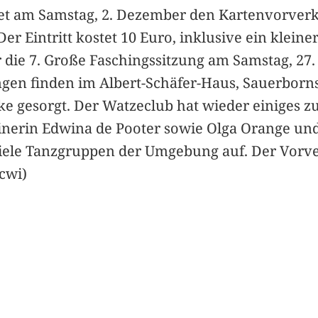
et am Samstag, 2. Dezember den Kartenvorverka
Der Eintritt kostet 10 Euro, inklusive ein kleiner
 die 7. Große Faschingssitzung am Samstag, 27. 
ngen finden im Albert-Schäfer-Haus, Sauerbornst
nke gesorgt. Der Watzeclub hat wieder einiges z
inerin Edwina de Pooter sowie Olga Orange un
le Tanzgruppen der Umgebung auf. Der Vorver
(cwi)