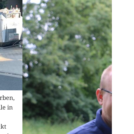
arben,
le in
ckt