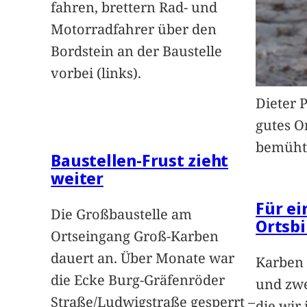
fahren, brettern Rad- und
Motorradfahrer über den
Bordstein an der Baustelle
vorbei (links).
Dieter 
gutes O
bemüht
Baustellen-Frust zieht
weiter
Für e
Die Großbaustelle am
Ortsbi
Ortseingang Groß-Karben
dauert an. Über Monate war
Karben 
die Ecke Burg-Gräfenröder
und zwe
Straße/Ludwigstraße gesperrt –
die wir