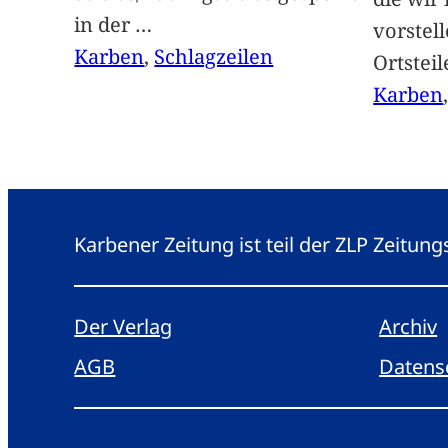
in der
…
vorstel
Karben
, 
Schlagzeilen
Ortstei
Karben
Karbener Zeitung ist teil der ZLP Zeitun
Der Verlag
Archiv
AGB
Datens