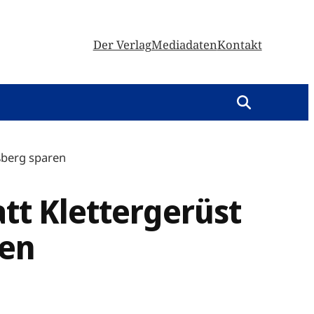
Der Verlag
Mediadaten
Kontakt
aßberg sparen
att Klettergerüst
ren