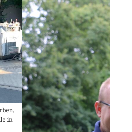
arben,
le in