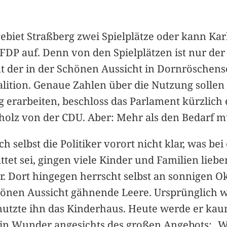
biet Straßberg zwei Spielplätze oder kann Kar
 FDP auf. Denn von den Spielplätzen ist nur d
t der in der Schönen Aussicht in Dornröschensc
alition. Genaue Zahlen über die Nutzung sollen
g erarbeiten, beschloss das Parlament kürzlich
holz von der CDU. Aber: Mehr als den Bedarf mü
ch selbst die Politiker vorort nicht klar, was be
ttet sei, gingen viele Kinder und Familien lie
. Dort hingegen herrscht selbst an sonnigen O
hönen Aussicht gähnende Leere. Ursprünglich w
nutzte ihn das Kinderhaus. Heute werde er kaum
in Wunder angesichts des großen Angebots: „W