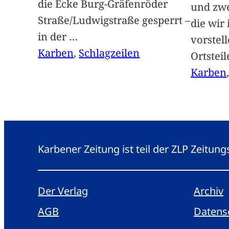
die Ecke Burg-Gräfenröder
und zwe
Straße/Ludwigstraße gesperrt –
die wir
in der
…
vorstel
Karben
, 
Schlagzeilen
Ortstei
Karben
Karbener Zeitung ist teil der ZLP Zeitun
Der Verlag
Archiv
AGB
Datens