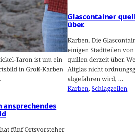
Glascontainer quel
über.
Karben. Die Glascontai
einigen Stadtteilen vo
Pickel-Taron ist um ein
quillen derzeit über. We
rtsbild in Groß-Karben
Altglas nicht ordnung
.
abgefahren wird,
…
Karben
, 
Schlagzeilen
in ansprechendes
ld
hat fünf Ortsvorsteher