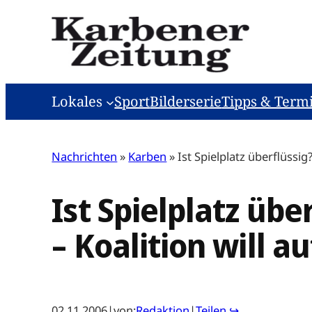
Zum
Inhalt
springen
Lokales
Sport
Bilderserie
Tipps & Term
Nachrichten
»
Karben
»
Ist Spielplatz überflüssi
Ist Spielplatz übe
– Koalition will 
02.11.2006
|
von:
Redaktion
|
Teilen ↪