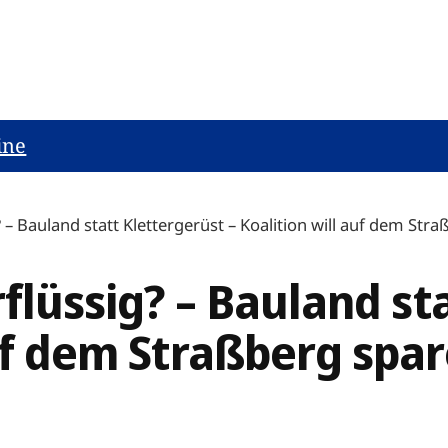
ine
g? – Bauland statt Klettergerüst – Koalition will auf dem Str
rflüssig? – Bauland st
auf dem Straßberg spa