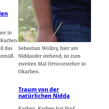
len
ner in
n Karben
il das
Sebastian Wollny, hier am
sgemäß
Niddaufer stehend, ist zum
zweiten Mal Ortsvorsteher in
Okarben.
Traum von der
natürlichen Nidda
Karben. Karben hat fünf