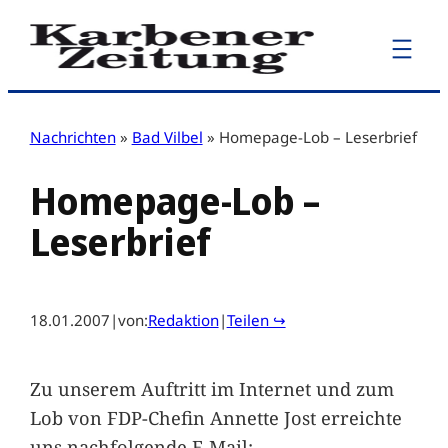
Zum
Inhalt
springen
Nachrichten
»
Bad Vilbel
»
Homepage-Lob – Leserbrief
Homepage-Lob –
Leserbrief
18.01.2007
|
von:
Redaktion
|
Teilen ↪
Zu unserem Auftritt im Internet und zum
Lob von FDP-Chefin Annette Jost erreichte
uns nachfolgende E-Mail: