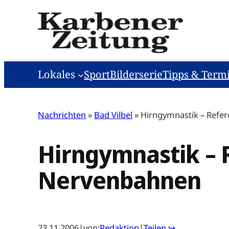
Zum
Inhalt
springen
Lokales
Sport
Bilderserie
Tipps & Term
Nachrichten
»
Bad Vilbel
»
Hirngymnastik – Refer
Hirngymnastik – R
Nervenbahnen
23.11.2006
|
von:
Redaktion
|
Teilen ↪