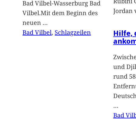
Rubini 
Bad Vilbel-Wasserburg Bad
Jordan 
Vilbel.Mit dem Beginn des
neuen
…
Hilfe,
Bad Vilbel
, 
Schlagzeilen
anko
Zwische
und Dji
rund 58
Entfern
Deutsc
…
Bad Vil