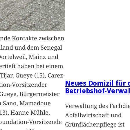
nde Kontakte zwischen
hland und dem Senegal
Dortelweil, Mainz und
vertieft haben bei einem
Tijan Gueye (15), Carez-
Neues Domizil für 
ion-Vorsitzender
Betriebshof-Verwa
Gueye, Bürgermeister
a Sano, Mamadoue
Verwaltung des Fachdi
13), Hanne Mühle,
Abfallwirtschaft und
oundation-Vorsitzende
Grünflächenpflege ist