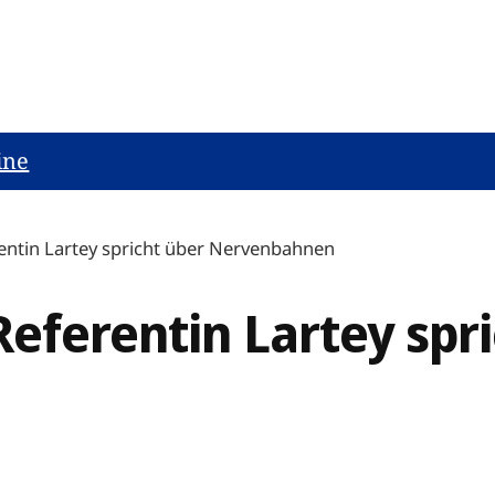
ine
entin Lartey spricht über Nervenbahnen
eferentin Lartey spr