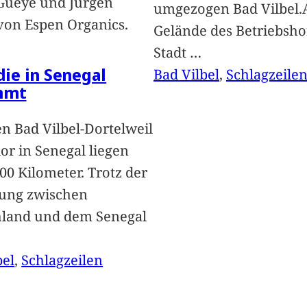
Gueye und Jürgen
umgezogen Bad Vilbel.
von Espen Organics.
Gelände des Betriebsho
Stadt
…
 die in Senegal
Bad Vilbel
, 
Schlagzeile
mmt
n Bad Vilbel-Dortelweil
lor in Senegal liegen
00 Kilometer. Trotz der
ung zwischen
hland und dem Senegal
bel
, 
Schlagzeilen