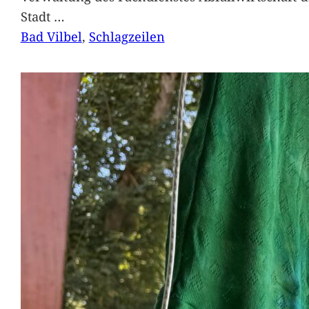
Stadt
…
Bad Vilbel
, 
Schlagzeilen