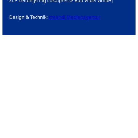
ZLP Zeitungsring Lokalpresse Bad Vilbel GmbH
|
Design & Technik:
creandi Medienagentur