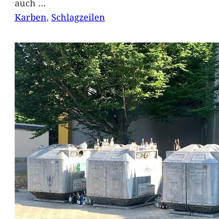
auch
…
Karben
, 
Schlagzeilen