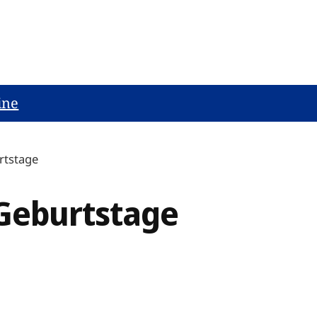
ine
rtstage
Geburtstage