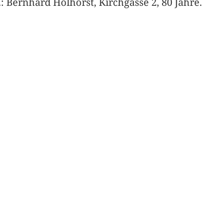
12.: Bernhard Holhorst, Kirchgasse 2, 80 Jahre.