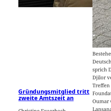
Bestehe
Deutsc
sprich 
Djilor 
Treffen 
Gründungsmitglied tritt
Foundat
zweite Amtszeit an
Oumar 
Lansan
Christine Fauerbach