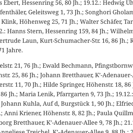
itas Ebert, Hessenring 56, 80 Jh.; 19.12.: Hedwig
efenthäler, Geleitsweg 1, 73 Jh.; Songhori Ghola
 Klink, Höhenweg 25, 71 Jh.; Walter Schäfer, Ta
12.: Hanns Stern, Hessenring 159, 84 Jh.; Wilhelm
ertrude Laun, Kurt-Schumacher-Str. 16, 86 Jh.; R
1 Jahre.
lstr. 21, 76 Jh.; Ewald Bechmann, Pfingstbornwe
tr. 25, 86 Jh.; Johann Bretthauer, K’-Adenauer-Al
terstr. 11, 70 Jh.; Hilde Springer, Höhenstr. 18, 86
 86 Jh.; Maria Lenik, Pfarrgarten 9, 73 Jh.; 19.12
Johann Kuhla, Auf d, Burgstück 1, 90 Jh.; Elfrie
; Anni Kriener, Höhenstr. 8, 82 Jh.; Paula Quillm
eborg Bretthauer, K’-Adenauer-Allee 9, 78 Jh.; 21.
nneliese Treichel, K’-Adenauer-Allee 9, 88 Jh.; 