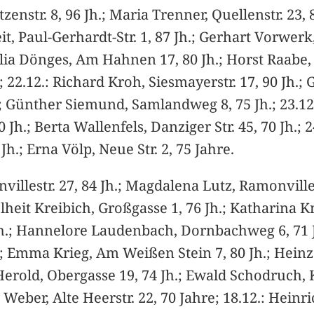
tzenstr. 8, 96 Jh.; Maria Trenner, Quellenstr. 23,
it, Paul-Gerhardt-Str. 1, 87 Jh.; Gerhart Vorwerk,
Cäzilia Dönges, Am Hahnen 17, 80 Jh.; Horst Raabe,
; 22.12.: Richard Kroh, Siesmayerstr. 17, 90 Jh.; 
h.; Günther Siemund, Samlandweg 8, 75 Jh.; 23.12
Jh.; Berta Wallenfels, Danziger Str. 45, 70 Jh.; 24
 Jh.; Erna Völp, Neue Str. 2, 75 Jahre.
illestr. 27, 84 Jh.; Magdalena Lutz, Ramonvilles
lheit Kreibich, Großgasse 1, 76 Jh.; Katharina K
h.; Hannelore Laudenbach, Dornbachweg 6, 71 Jh.
.; Emma Krieg, Am Weißen Stein 7, 80 Jh.; Heinz 
Herold, Obergasse 19, 74 Jh.; Ewald Schodruch, K
a Weber, Alte Heerstr. 22, 70 Jahre; 18.12.: Heinr