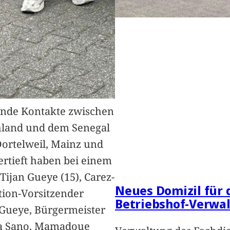
nde Kontakte zwischen
hland und dem Senegal
Dortelweil, Mainz und
vertieft haben bei einem
Tijan Gueye (15), Carez-
Neues Domizil für 
ion-Vorsitzender
Betriebshof-Verwa
Gueye, Bürgermeister
a Sano, Mamadoue