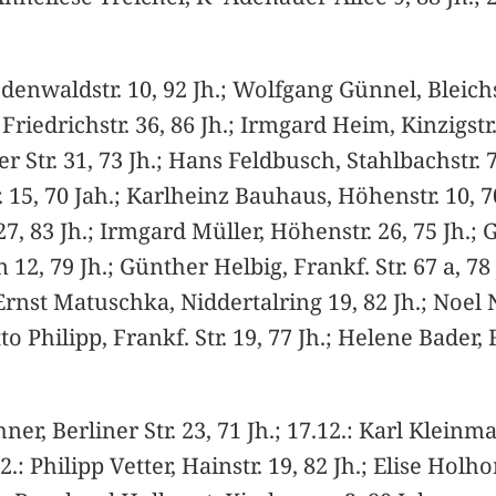
enwaldstr. 10, 92 Jh.; Wolfgang Günnel, Bleichstr
, Friedrichstr. 36, 86 Jh.; Irmgard Heim, Kinzigstr.
er Str. 31, 73 Jh.; Hans Feldbusch, Stahlbachstr. 7
 15, 70 Jah.; Karlheinz Bauhaus, Höhenstr. 10, 70 
27, 83 Jh.; Irmgard Müller, Höhenstr. 26, 75 Jh.; 
2, 79 Jh.; Günther Helbig, Frankf. Str. 67 a, 78 
: Ernst Matuschka, Niddertalring 19, 82 Jh.; Noel
Otto Philipp, Frankf. Str. 19, 77 Jh.; Helene Bader
ner, Berliner Str. 23, 71 Jh.; 17.12.: Karl Klein
2.: Philipp Vetter, Hainstr. 19, 82 Jh.; Elise Holho