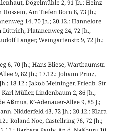
 Uhlenhaut, Dögelmühle 2, 91 Jh.; Heinz
m Hossein, Am Tiefen Born 8, 73 Jh.;
nnenweg 14, 70 Jh.; 20.12.: Hannelore
 Dittrich, Platanenweg 24, 72 Jh.;
udolf Langer, Weingartenstr. 9, 72 Jh.;
g 6, 70 Jh.; Hans Bliese, Wartbaumstr.
lee 9, 82 Jh.; 17.12.: Johann Prinz,
 Jh.; 18.12.: Jakob Meininger, Friedb. Str.
.: Karl Müller, Lindenbaum 2, 86 Jh.;
de Aßmus, K’-Adenauer-Allee 9, 85 J.;
ann, Nidderfeld 43, 72 Jh.; 20.12.: Klara
12.: Roland Noe, Castellring 76, 72 Jh.;
22.12.: Barbara Pauly, An d. Naßburg 10,