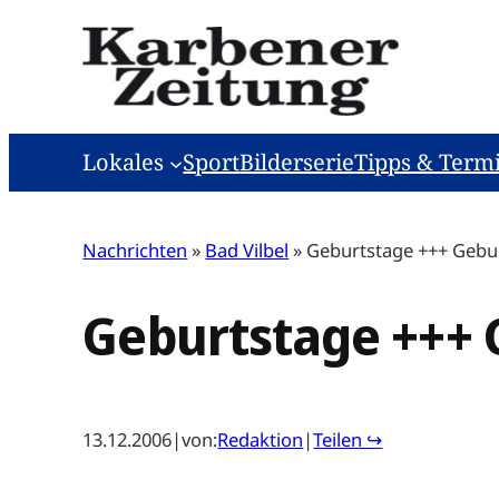
Zum
Inhalt
springen
Lokales
Sport
Bilderserie
Tipps & Term
Nachrichten
»
Bad Vilbel
»
Geburtstage +++ Gebu
Geburtstage +++ 
13.12.2006
|
von:
Redaktion
|
Teilen ↪