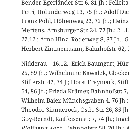
Bender, Egerländer Str. 6, 81 Jh.; Felic
Petri, Holunderweg 13, 75 Jh.; Adolf Di
Franz Pohl, Höhenweg 22, 72 Jh.; Heinz
Mertens, Arnsburger Str. 24, 77 Jh.; 21.
22.12.: Arno Hinz, Röderweg 8, 87 Jh.; G
Herbert Zimmermann, Bahnhofstr. 62, 7
Nidderau – 16.12.: Erich Baumgart, Hüge
25, 89 Jh.; Wilhelmine Kawalek, Glockens
Stifterstr. 42, 74 J.; Horst Freymark, Stif
64, 86 Jh.; Frieda Krämer, Bahnhofstr. 7,
Wilhelm Baier, Münchsgraben 4, 76 Jh.; 
Theodor Simmerock, Osth. Str. 26, 85 Jh.
Goy-Berndt, Raiffeisenstr. 7, 74 Jh.; Ing
Wolfgang Koch, Bahnhofstr. 58, 70 Jh.; A