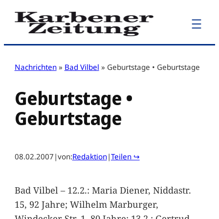
Zum
Inhalt
springen
Nachrichten
»
Bad Vilbel
»
Geburtstage • Geburtstage
Geburtstage •
Geburtstage
08.02.2007
|
von:
Redaktion
|
Teilen ↪
Bad Vilbel – 12.2.: Maria Diener, Niddastr.
15, 92 Jahre; Wilhelm Marburger,
Windecker Str. 1, 80 Jahre; 13.2.: Gertrud