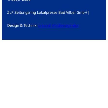
ZLP Zeitungsring Lokalpresse Bad Vilbel GmbH
|
Design & Technik:
creandi Medienagentur