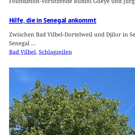
Foundation-Vorsitzende Rubini Gueye und Jürg
Hilfe, die in Senegal ankommt
Zwischen Bad Vilbel-Dortelweil und Djilor in 
Senegal
…
Bad Vilbel
, 
Schlagzeilen