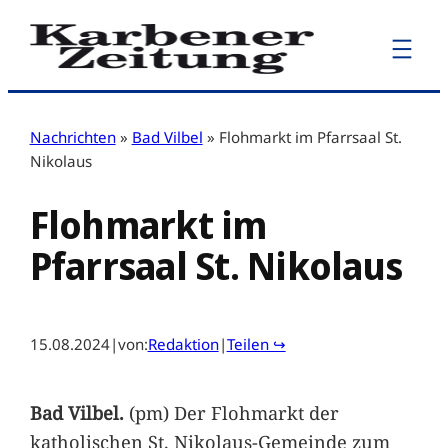
Zum
Inhalt
springen
Nachrichten
»
Bad Vilbel
»
Flohmarkt im Pfarrsaal St.
Nikolaus
Flohmarkt im
Pfarrsaal St. Nikolaus
15.08.2024
|
von:
Redaktion
|
Teilen ↪
Bad Vilbel.
(pm) Der Flohmarkt der
katholischen St. Nikolaus-Gemeinde zum