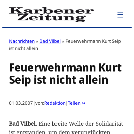
Zum
Inhalt
springen
Nachrichten
»
Bad Vilbel
»
Feuerwehrmann Kurt Seip
ist nicht allein
Feuerwehrmann Kurt
Seip ist nicht allein
01.03.2007
|
von:
Redaktion
|
Teilen ↪
Bad Vilbel.
Eine breite Welle der Solidarität
ist entstanden, um dem verunglückten