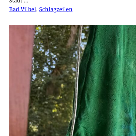
Stadt
…
Bad Vilbel
, 
Schlagzeilen