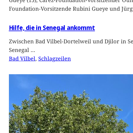
Foundation-Vorsitzende Rubini Gueye und Jürg
Hilfe, die in Senegal ankommt
Zwischen Bad Vilbel-Dortelweil und Djilor in 
Senegal
…
Bad Vilbel
, 
Schlagzeilen