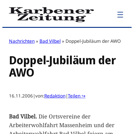
Zum
Inhalt
springen
Nachrichten
»
Bad Vilbel
»
Doppel-Jubiläum der AWO
Doppel-Jubiläum der
AWO
16.11.2006
|
von:
Redaktion
|
Teilen ↪
Bad Vilbel.
Die Ortsvereine der
Arbeiterwohlfahrt Massenheim und der
Arbeiterwohlfahrt Bad Vilbel feiern am