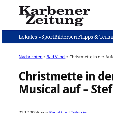
Zum
Inhalt
springen
Lokales
Sport
Bilderserie
Tipps & Term
Nachrichten
»
Bad Vilbel
»
Christmette in der Auf
Christmette in de
Musical auf – Stef
21.12.2006
|
von:
Redaktion
|
Teilen ↪