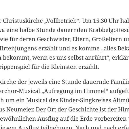
 Christuskirche „Vollbetrieb“. Um 15.30 Uhr ha
 eine halbe Stunde dauernden Krabbelgottesdi
wie für deren Geschwister, Eltern, Großeltern u
Hirtenjungens erzählt und es komme „alles Bek
 bekommt, wenn es uns selbst anrührt“, erklärt
ppenspiel für die Kleinsten erzählt.
skirche der jeweils eine Stunde dauernde Famili
rchor-Musical „Aufregung im Himmel“ aufgefüh
ch um ein Musical des Kinder-Singkreises Altmün
s Neumeier. Der Ort der Geschichte ist der H
ungewöhnlichen Ausflug auf die Erde vorbereite
 diesem Ausflug teilnehmen. Nach und nach erf