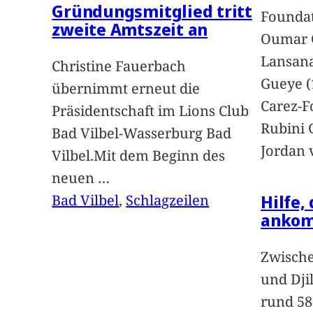
Gründungsmitglied tritt
Foundat
zweite Amtszeit an
Oumar 
Lansan
Christine Fauerbach
Gueye (
übernimmt erneut die
Carez-F
Präsidentschaft im Lions Club
Rubini 
Bad Vilbel-Wasserburg Bad
Jordan 
Vilbel.Mit dem Beginn des
neuen
…
Hilfe,
Bad Vilbel
, 
Schlagzeilen
anko
Zwische
und Dji
rund 58