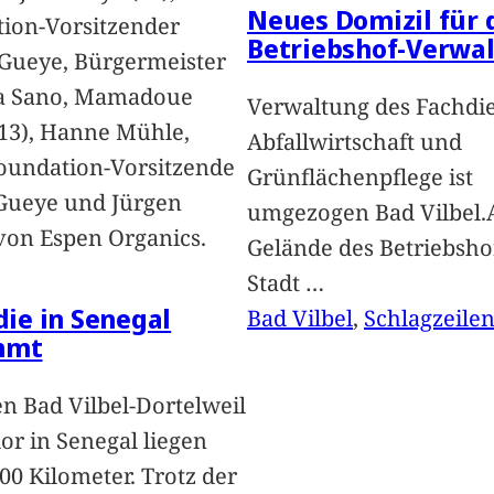
Neues Domizil für 
ion-Vorsitzender
Betriebshof-Verwa
Gueye, Bürgermeister
a Sano, Mamadoue
Verwaltung des Fachdi
13), Hanne Mühle,
Abfallwirtschaft und
oundation-Vorsitzende
Grünflächenpflege ist
Gueye und Jürgen
umgezogen Bad Vilbel.
von Espen Organics.
Gelände des Betriebsho
Stadt
…
 die in Senegal
Bad Vilbel
, 
Schlagzeile
mmt
n Bad Vilbel-Dortelweil
lor in Senegal liegen
00 Kilometer. Trotz der