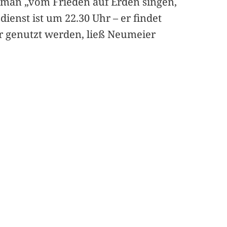
e man „vom Frieden auf Erden singen,
ienst ist um 22.30 Uhr – er findet
r genutzt werden, ließ Neumeier