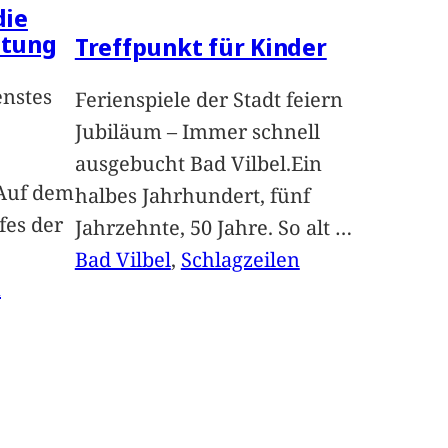
die
ltung
Treffpunkt für Kinder
enstes
Ferienspiele der Stadt feiern
Jubiläum – Immer schnell
ausgebucht Bad Vilbel.Ein
Auf dem
halbes Jahrhundert, fünf
fes der
Jahrzehnte, 50 Jahre. So alt
…
Bad Vilbel
, 
Schlagzeilen
n