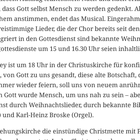
er, dass Gott selbst Mensch zu werden gedenkt. 
ehem anstimmen, endet das Musical. Eingerahmt
reistimmige Lieder, die der Chor bereits seit d
egriert in den Gottesdienst sind bekannte Wei
ottesdienste um 15 und 16.30 Uhr seien inhaltli
Mey ist um 18 Uhr in der Christuskirche für ko
, von Gott zu uns gesandt, diese alte Botschaft
mmer wieder feiern, soll uns von neuem anrühr
n Gott wurde Mensch, um uns nah zu sein – ab
enst durch Weihnachtslieder, durch bekannte B
 und Karl-Heinz Broske (Orgel).
tehungskirche die einstündige Christmette mit