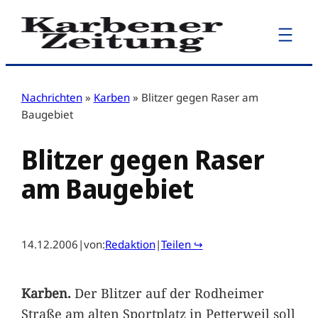
Zum
Inhalt
springen
Nachrichten
»
Karben
»
Blitzer gegen Raser am
Baugebiet
Blitzer gegen Raser
am Baugebiet
14.12.2006
|
von:
Redaktion
|
Teilen ↪
Karben.
Der Blitzer auf der Rodheimer
Straße am alten Sportplatz in Petterweil soll