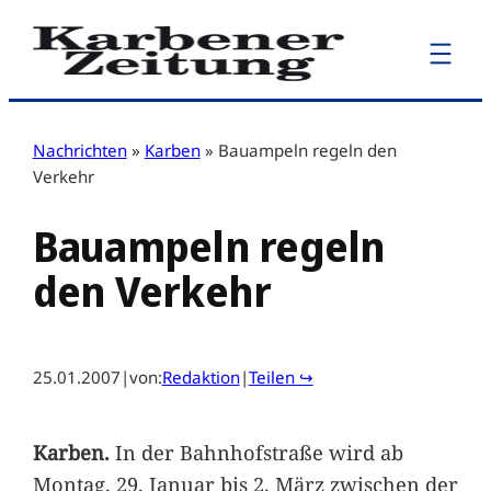
Zum
Inhalt
springen
Nachrichten
»
Karben
»
Bauampeln regeln den
Verkehr
Bauampeln regeln
den Verkehr
25.01.2007
|
von:
Redaktion
|
Teilen ↪
Karben.
In der Bahnhofstraße wird ab
Montag, 29. Januar bis 2. März zwischen der