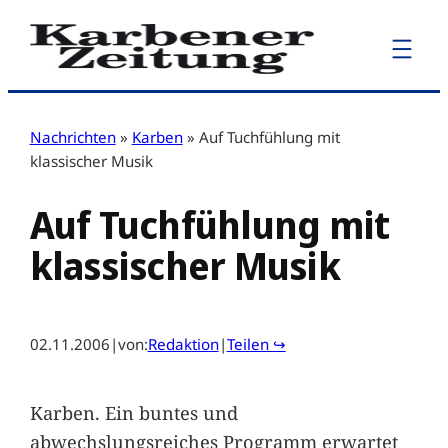
Zum
Inhalt
springen
Nachrichten
»
Karben
»
Auf Tuchfühlung mit
klassischer Musik
Auf Tuchfühlung mit
klassischer Musik
02.11.2006
|
von:
Redaktion
|
Teilen ↪
Karben. Ein buntes und
abwechslungsreiches Programm erwartet