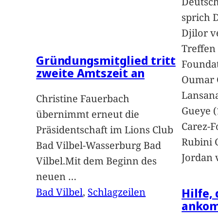
Deutsc
sprich 
Djilor 
Treffen 
Gründungsmitglied tritt
Foundat
zweite Amtszeit an
Oumar 
Lansan
Christine Fauerbach
Gueye (
übernimmt erneut die
Carez-F
Präsidentschaft im Lions Club
Rubini 
Bad Vilbel-Wasserburg Bad
Jordan 
Vilbel.Mit dem Beginn des
neuen
…
Hilfe,
Bad Vilbel
, 
Schlagzeilen
anko