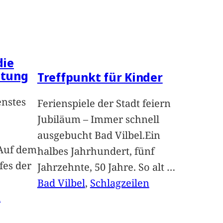
die
ltung
Treffpunkt für Kinder
enstes
Ferienspiele der Stadt feiern
Jubiläum – Immer schnell
ausgebucht Bad Vilbel.Ein
Auf dem
halbes Jahrhundert, fünf
fes der
Jahrzehnte, 50 Jahre. So alt
…
Bad Vilbel
, 
Schlagzeilen
n