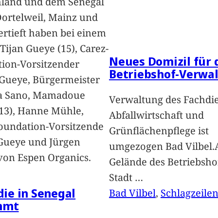
hland und dem Senegal
Dortelweil, Mainz und
vertieft haben bei einem
Tijan Gueye (15), Carez-
Neues Domizil für 
ion-Vorsitzender
Betriebshof-Verwa
Gueye, Bürgermeister
a Sano, Mamadoue
Verwaltung des Fachdi
13), Hanne Mühle,
Abfallwirtschaft und
oundation-Vorsitzende
Grünflächenpflege ist
Gueye und Jürgen
umgezogen Bad Vilbel.
von Espen Organics.
Gelände des Betriebsho
Stadt
…
 die in Senegal
Bad Vilbel
, 
Schlagzeile
mmt