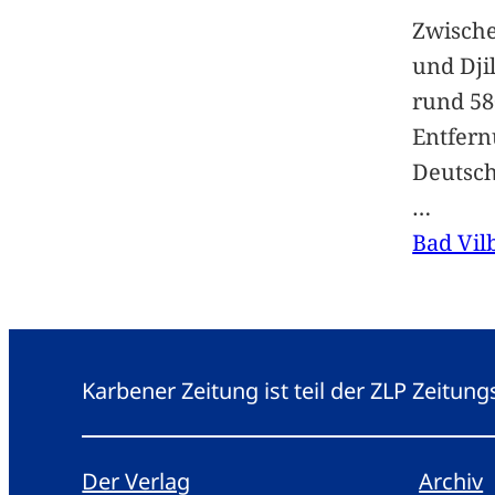
Zwische
und Dji
rund 58
Entfern
Deutsc
…
Bad Vil
Karbener Zeitung ist teil der ZLP Zeitun
Der Verlag
Archiv