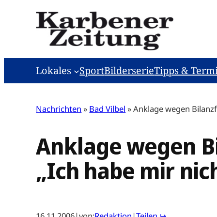
Zum
Inhalt
springen
Lokales
Sport
Bilderserie
Tipps & Term
Nachrichten
»
Bad Vilbel
»
Anklage wegen Bilanzf
Anklage wegen Bi
„Ich habe mir ni
16.11.2006
|
von:
Redaktion
|
Teilen ↪