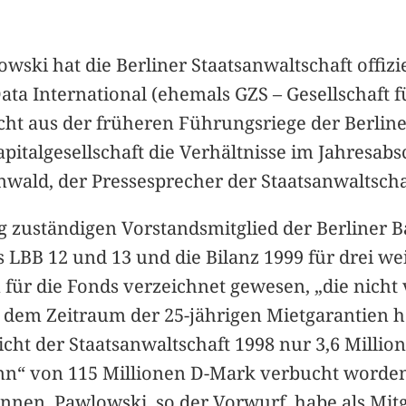
owski hat die Berliner Staatsanwaltschaft offizi
Data International (ehemals GZS – Gesellschaft
cht aus der früheren Führungsriege der Berline
Kapitalgesellschaft die Verhältnisse im Jahresa
nwald, der Pressesprecher der Staatsanwaltscha
g zuständigen Vorstandsmitglied der Berliner 
 LBB 12 und 13 und die Bilanz 1999 für drei wei
für die Fonds verzeichnet gewesen, „die nicht
in dem Zeitraum der 25-jährigen Mietgarantien 
icht der Staatsanwaltschaft 1998 nur 3,6 Milli
inn“ von 115 Millionen D-Mark verbucht worde
nnen. Pawlowski, so der Vorwurf, habe als Mitg