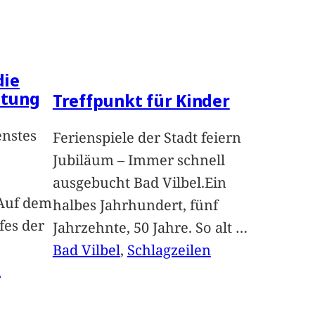
die
ltung
Treffpunkt für Kinder
enstes
Ferienspiele der Stadt feiern
Jubiläum – Immer schnell
ausgebucht Bad Vilbel.Ein
Auf dem
halbes Jahrhundert, fünf
fes der
Jahrzehnte, 50 Jahre. So alt
…
Bad Vilbel
, 
Schlagzeilen
n