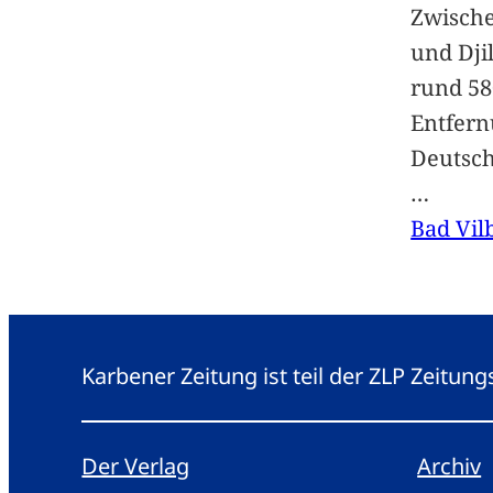
Zwische
und Dji
rund 58
Entfern
Deutsc
…
Bad Vil
Karbener Zeitung ist teil der ZLP Zeitun
Der Verlag
Archiv