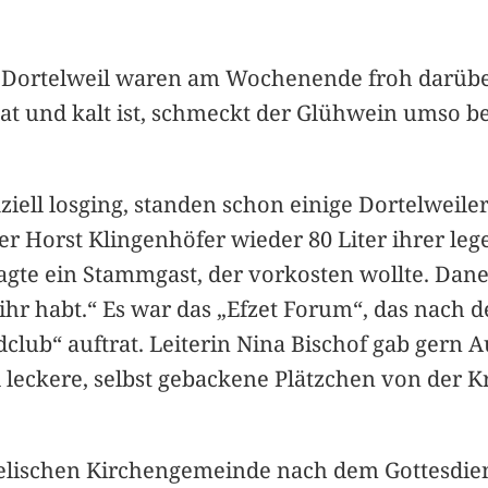
n Dortelweil waren am Wochenende froh darüber,
t und kalt ist, schmeckt der Glühwein umso bes
iell losging, standen schon einige Dortelweile
er Horst Klingenhöfer wieder 80 Liter ihrer le
sagte ein Stammgast, der vorkosten wollte. Dane
 ihr habt.“ Es war das „Efzet Forum“, das nach
club“ auftrat. Leiterin Nina Bischof gab gern 
 leckere, selbst gebackene Plätzchen von der K
lischen Kirchengemeinde nach dem Gottesdien