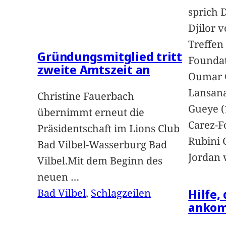
sprich 
Djilor 
Treffen 
Gründungsmitglied tritt
Foundat
zweite Amtszeit an
Oumar 
Lansan
Christine Fauerbach
Gueye (
übernimmt erneut die
Carez-F
Präsidentschaft im Lions Club
Rubini 
Bad Vilbel-Wasserburg Bad
Jordan 
Vilbel.Mit dem Beginn des
neuen
…
Hilfe,
Bad Vilbel
, 
Schlagzeilen
anko