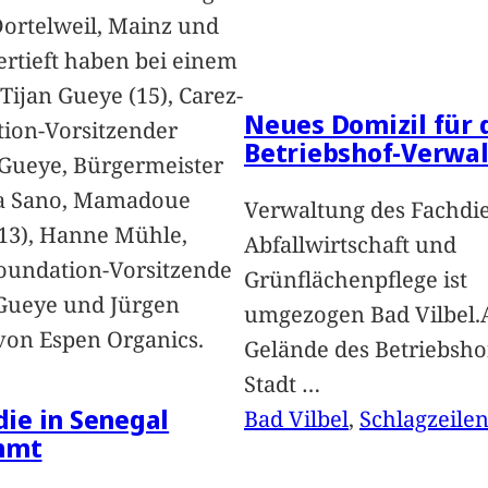
Dortelweil, Mainz und
vertieft haben bei einem
Tijan Gueye (15), Carez-
Neues Domizil für 
ion-Vorsitzender
Betriebshof-Verwa
Gueye, Bürgermeister
a Sano, Mamadoue
Verwaltung des Fachdi
13), Hanne Mühle,
Abfallwirtschaft und
oundation-Vorsitzende
Grünflächenpflege ist
Gueye und Jürgen
umgezogen Bad Vilbel.
von Espen Organics.
Gelände des Betriebsho
Stadt
…
 die in Senegal
Bad Vilbel
, 
Schlagzeile
mmt