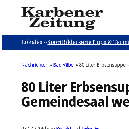
Zum
Inhalt
springen
Lokales
Sport
Bilderserie
Tipps & Term
Nachrichten
»
Bad Vilbel
»
80 Liter Erbsensuppe 
80 Liter Erbsensu
Gemeindesaal weh
07.12.2006
|
von:
Redaktion
|
Teilen ↪