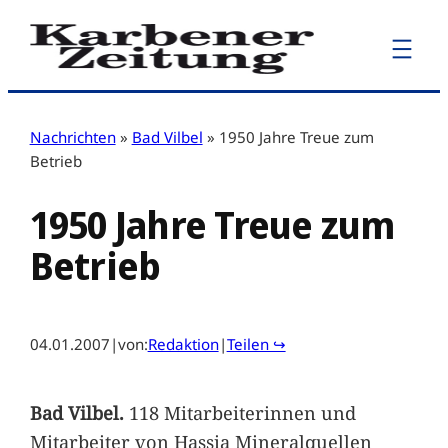
Zum
Inhalt
springen
Nachrichten
»
Bad Vilbel
»
1950 Jahre Treue zum
Betrieb
1950 Jahre Treue zum
Betrieb
04.01.2007
|
von:
Redaktion
|
Teilen ↪
Bad Vilbel.
118 Mitarbeiterinnen und
Mitarbeiter von Hassia Mineralquellen