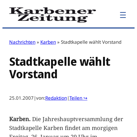
Zum
Inhalt
springen
Nachrichten
»
Karben
»
Stadtkapelle wählt Vorstand
Stadtkapelle wählt
Vorstand
25.01.2007
|
von:
Redaktion
|
Teilen ↪
Karben.
Die Jahreshauptversammlung der
Stadtkapelle Karben findet am morgigen
Freitag, 26. Januar um 20 Uhr im