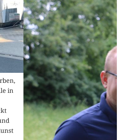
arben,
le in
ckt
und
Kunst