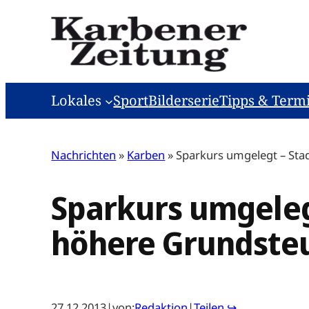
Zum
Inhalt
springen
Lokales
Sport
Bilderserie
Tipps & Term
Nachrichten
»
Karben
»
Sparkurs umgelegt – Sta
Sparkurs umgeleg
höhere Grundste
27.12.2013
|
von:
Redaktion
|
Teilen ↪