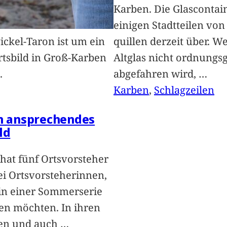
Karben. Die Glascontai
einigen Stadtteilen vo
Pickel-Taron ist um ein
quillen derzeit über. We
rtsbild in Groß-Karben
Altglas nicht ordnung
.
abgefahren wird,
…
Karben
, 
Schlagzeilen
in ansprechendes
ld
hat fünf Ortsvorsteher
i Ortsvorsteherinnen,
 in einer Sommerserie
len möchten. In ihren
len und auch
…