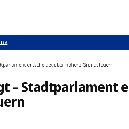
ine
dtparlament entscheidet über höhere Grundsteuern
t – Stadtparlament e
uern