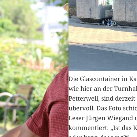
Die Glascontainer in K
wie hier an der Turnhal
Petterweil, sind derzeit
übervoll. Das Foto schi
Leser Jürgen Wiegand 
kommentiert: „Ist das 