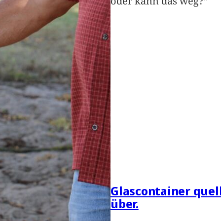
oder kann das weg?“
Glascontainer quel
über.